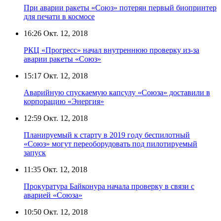
При аварии ракеты «Союз» потерян первый биопринтер
для печати в космосе
16:26
Окт. 12, 2018
РКЦ «Прогресс» начал внутреннюю проверку из-за
аварии ракеты «Союз»
15:17
Окт. 12, 2018
Аварийную спускаемую капсулу «Союза» доставили в
корпорацию «Энергия»
12:59
Окт. 12, 2018
Планируемый к старту в 2019 году беспилотный
«Союз» могут переоборудовать под пилотируемый
запуск
11:35
Окт. 12, 2018
Прокуратура Байконура начала проверку в связи с
аварией «Союза»
10:50
Окт. 12, 2018