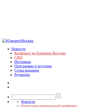
Новости
Конфликт на Ближнем Востоке
СВО
Интервью
Программы и ведущие
Сетка вещания
Редакция
Новости
Палестино-израильский конфликт