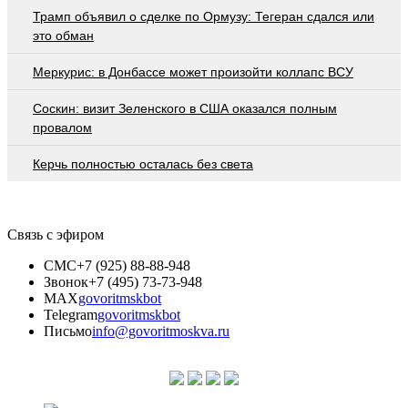
Трамп объявил о сделке по Ормузу: Тегеран сдался или
это обман
Меркурис: в Донбассе может произойти коллапс ВСУ
Соскин: визит Зеленского в США оказался полным
провалом
Керчь полностью осталась без света
Связь с эфиром
СМС
+7 (925) 88-88-948
Звонок
+7 (495) 73-73-948
MAX
govoritmskbot
Telegram
govoritmskbot
Письмо
info@govoritmoskva.ru