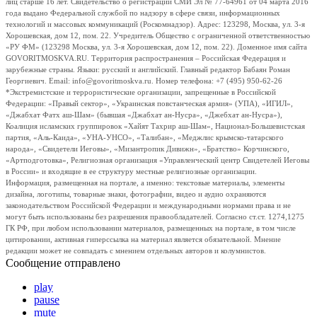
лиц старше 16 лет. Свидетельство о регистрации СМИ Эл № 77-64961 от 04 марта 2016
года выдано Федеральной службой по надзору в сфере связи, информационных
технологий и массовых коммуникаций (Роскомнадзор). Адрес: 123298, Москва, ул. 3-я
Хорошевская, дом 12, пом. 22. Учредитель Общество с ограниченной ответственностью
«РУ ФМ» (123298 Москва, ул. 3-я Хорошевская, дом 12, пом. 22). Доменное имя сайта
GOVORITMOSKVA.RU. Территория распространения – Российская Федерация и
зарубежные страны. Языки: русский и английский. Главный редактор Бабаян Роман
Георгиевич. Email: info@govoritmoskva.ru. Номер телефона: +7 (495) 950-62-26
*Экстремистские и террористические организации, запрещенные в Российской
Федерации: «Правый сектор», «Украинская повстанческая армия» (УПА), «ИГИЛ»,
«Джабхат Фатх аш-Шам» (бывшая «Джабхат ан-Нусра», «Джебхат ан-Нусра»),
Коалиция исламских группировок «Хайят Тахрир аш-Шам», Национал-Большевистская
партия, «Аль-Каида», «УНА-УНСО», «Талибан», «Меджлис крымско-татарского
народа», «Свидетели Иеговы», «Мизантропик Дивижн», «Братство» Корчинского,
«Артподготовка», Религиозная организация «Управленческий центр Свидетелей Иеговы
в России» и входящие в ее структуру местные религиозные организации.
Информация, размещенная на портале, а именно: текстовые материалы, элементы
дизайна, логотипы, товарные знаки, фотографии, видео и аудио охраняются
законодательством Российской Федерации и международными нормами права и не
могут быть использованы без разрешения правообладателей. Согласно ст.ст. 1274,1275
ГК РФ, при любом использовании материалов, размещенных на портале, в том числе
цитировании, активная гиперссылка на материал является обязательной. Мнение
редакции может не совпадать с мнением отдельных авторов и колумнистов.
Сообщение отправлено
play
pause
mute