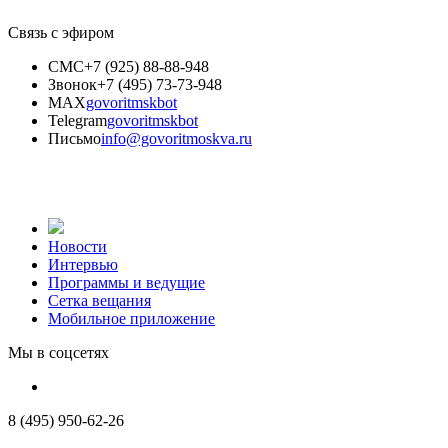
Связь с эфиром
СМС
+7 (925) 88-88-948
Звонок
+7 (495) 73-73-948
MAX
govoritmskbot
Telegram
govoritmskbot
Письмо
info@govoritmoskva.ru
Новости
Интервью
Программы и ведущие
Сетка вещания
Мобильное приложение
Мы в соцсетях
8 (495) 950-62-26