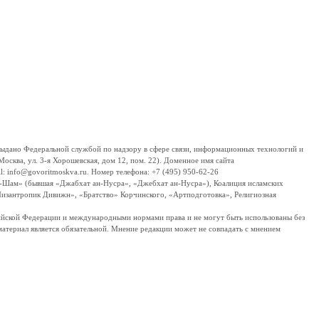
дано Федеральной службой по надзору в сфере связи, информационных технологий и
сква, ул. 3-я Хорошевская, дом 12, пом. 22). Доменное имя сайта
 info@govoritmoskva.ru. Номер телефона: +7 (495) 950-62-26
ш-Шам» (бывшая «Джабхат ан-Нусра», «Джебхат ан-Нусра»), Коалиция исламских
изантропик Дивижн», «Братство» Корчинского, «Артподготовка», Религиозная
ссийской Федерации и международными нормами права и не могут быть использованы без
материал является обязательной. Мнение редакции может не совпадать с мнением