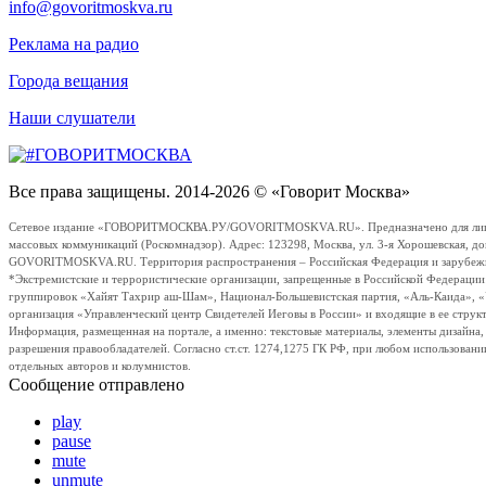
info@govoritmoskva.ru
Реклама на радио
Города вещания
Наши слушатели
Все права защищены. 2014-2026 © «Говорит Москва»
Сетевое издание «ГОВОРИТМОСКВА.РУ/GOVORITMOSKVA.RU». Предназначено для лиц стар
массовых коммуникаций (Роскомнадзор). Адрес: 123298, Москва, ул. 3-я Хорошевская, д
GOVORITMOSKVA.RU. Территория распространения – Российская Федерация и зарубежные с
*Экстремистские и террористические организации, запрещенные в Российской Федераци
группировок «Хайят Тахрир аш-Шам», Национал-Большевистская партия, «Аль-Каида», 
организация «Управленческий центр Свидетелей Иеговы в России» и входящие в ее струк
Информация, размещенная на портале, а именно: текстовые материалы, элементы дизайна
разрешения правообладателей. Согласно ст.ст. 1274,1275 ГК РФ, при любом использовани
отдельных авторов и колумнистов.
Сообщение отправлено
play
pause
mute
unmute