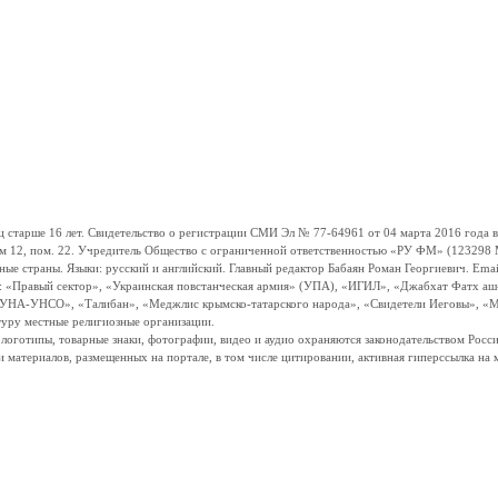
ше 16 лет. Свидетельство о регистрации СМИ Эл № 77-64961 от 04 марта 2016 года вы
ом 12, пом. 22. Учредитель Общество с ограниченной ответственностью «РУ ФМ» (123298 Мо
траны. Языки: русский и английский. Главный редактор Бабаян Роман Георгиевич. Email:
и: «Правый сектор», «Украинская повстанческая армия» (УПА), «ИГИЛ», «Джабхат Фатх а
«УНА-УНСО», «Талибан», «Меджлис крымско-татарского народа», «Свидетели Иеговы», «М
туру местные религиозные организации.
, логотипы, товарные знаки, фотографии, видео и аудио охраняются законодательством Ро
и материалов, размещенных на портале, в том числе цитировании, активная гиперссылка на 