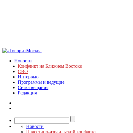
Новости
Конфликт на Ближнем Востоке
СВО
Интервью
Программы и ведущие
Сетка вещания
Редакция
Новости
Палестино-израильский конфликт