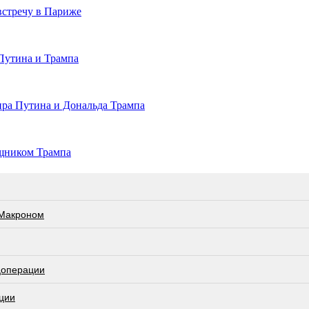
встречу в Париже
Путина и Трампа
ира Путина и Дональда Трампа
ощником Трампа
 Макроном
цоперации
ции