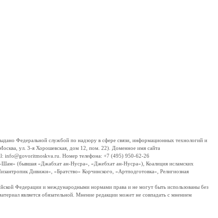
дано Федеральной службой по надзору в сфере связи, информационных технологий и
сква, ул. 3-я Хорошевская, дом 12, пом. 22). Доменное имя сайта
 info@govoritmoskva.ru. Номер телефона: +7 (495) 950-62-26
ш-Шам» (бывшая «Джабхат ан-Нусра», «Джебхат ан-Нусра»), Коалиция исламских
изантропик Дивижн», «Братство» Корчинского, «Артподготовка», Религиозная
ссийской Федерации и международными нормами права и не могут быть использованы без
материал является обязательной. Мнение редакции может не совпадать с мнением