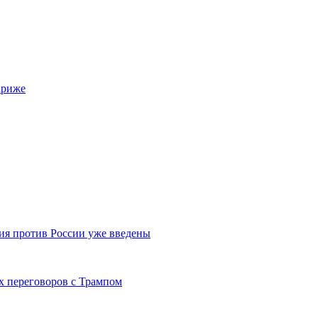
ариже
ния против России уже введены
х переговоров с Трампом