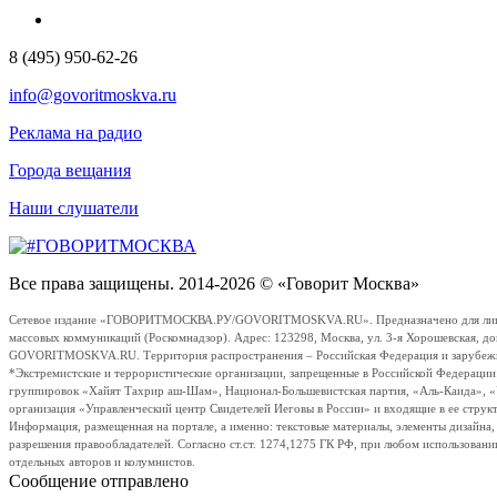
8 (495) 950-62-26
info@govoritmoskva.ru
Реклама на радио
Города вещания
Наши слушатели
Все права защищены. 2014-2026 © «Говорит Москва»
Сетевое издание «ГОВОРИТМОСКВА.РУ/GOVORITMOSKVA.RU». Предназначено для лиц стар
массовых коммуникаций (Роскомнадзор). Адрес: 123298, Москва, ул. 3-я Хорошевская, д
GOVORITMOSKVA.RU. Территория распространения – Российская Федерация и зарубежные с
*Экстремистские и террористические организации, запрещенные в Российской Федераци
группировок «Хайят Тахрир аш-Шам», Национал-Большевистская партия, «Аль-Каида», 
организация «Управленческий центр Свидетелей Иеговы в России» и входящие в ее струк
Информация, размещенная на портале, а именно: текстовые материалы, элементы дизайна
разрешения правообладателей. Согласно ст.ст. 1274,1275 ГК РФ, при любом использовани
отдельных авторов и колумнистов.
Сообщение отправлено