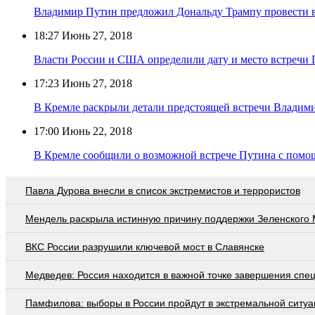
Владимир Путин предложил Дональду Трампу провести 
18:27
Июнь 27, 2018
Власти России и США определили дату и место встречи 
17:23
Июнь 27, 2018
В Кремле раскрыли детали предстоящей встречи Владим
17:00
Июнь 22, 2018
В Кремле сообщили о возможной встрече Путина с пом
Павла Дурова внесли в список экстремистов и террористов
Мендель раскрыла истинную причину поддержки Зеленского
ВКС России разрушили ключевой мост в Славянске
Медведев: Россия находится в важной точке завершения спе
Памфилова: выборы в России пройдут в экстремальной ситуа