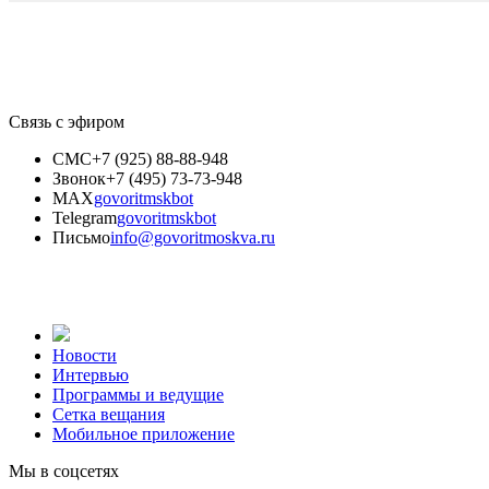
Связь с эфиром
СМС
+7 (925) 88-88-948
Звонок
+7 (495) 73-73-948
MAX
govoritmskbot
Telegram
govoritmskbot
Письмо
info@govoritmoskva.ru
Новости
Интервью
Программы и ведущие
Сетка вещания
Мобильное приложение
Мы в соцсетях