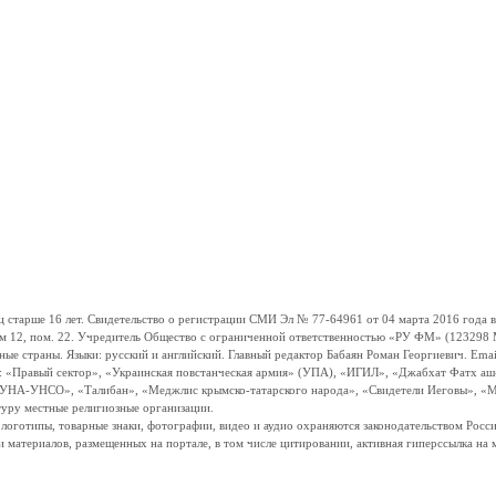
ше 16 лет. Свидетельство о регистрации СМИ Эл № 77-64961 от 04 марта 2016 года вы
ом 12, пом. 22. Учредитель Общество с ограниченной ответственностью «РУ ФМ» (123298 Мо
траны. Языки: русский и английский. Главный редактор Бабаян Роман Георгиевич. Email:
и: «Правый сектор», «Украинская повстанческая армия» (УПА), «ИГИЛ», «Джабхат Фатх а
«УНА-УНСО», «Талибан», «Меджлис крымско-татарского народа», «Свидетели Иеговы», «М
туру местные религиозные организации.
, логотипы, товарные знаки, фотографии, видео и аудио охраняются законодательством Ро
и материалов, размещенных на портале, в том числе цитировании, активная гиперссылка на 