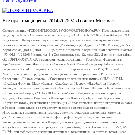
Наши слушатели
Все права защищены. 2014-2026 © «Говорит Москва»
Сетевое издание «ГОВОРИТМОСКВА.РУ/GOVORITMOSKVA.RU». Предназначено для
лиц старше 16 лет. Свидетельство о регистрации СМИ Эл № 77-64961 от 04 марта 2016
года выдано Федеральной службой по надзору в сфере связи, информационных
технологий и массовых коммуникаций (Роскомнадзор). Адрес: 123298, Москва, ул. 3-я
Хорошевская, дом 12, пом. 22. Учредитель Общество с ограниченной ответственностью
«РУ ФМ» (123298 Москва, ул. 3-я Хорошевская, дом 12, пом. 22). Доменное имя сайта
GOVORITMOSKVA.RU. Территория распространения – Российская Федерация и
зарубежные страны. Языки: русский и английский. Главный редактор Бабаян Роман
Георгиевич. Email: info@govoritmoskva.ru. Номер телефона: +7 (495) 950-62-26
*Экстремистские и террористические организации, запрещенные в Российской
Федерации: «Правый сектор», «Украинская повстанческая армия» (УПА), «ИГИЛ»,
«Джабхат Фатх аш-Шам» (бывшая «Джабхат ан-Нусра», «Джебхат ан-Нусра»),
Коалиция исламских группировок «Хайят Тахрир аш-Шам», Национал-Большевистская
партия, «Аль-Каида», «УНА-УНСО», «Талибан», «Меджлис крымско-татарского
народа», «Свидетели Иеговы», «Мизантропик Дивижн», «Братство» Корчинского,
«Артподготовка», Религиозная организация «Управленческий центр Свидетелей Иеговы
в России» и входящие в ее структуру местные религиозные организации.
Информация, размещенная на портале, а именно: текстовые материалы, элементы
дизайна, логотипы, товарные знаки, фотографии, видео и аудио охраняются
законодательством Российской Федерации и международными нормами права и не
могут быть использованы без разрешения правообладателей. Согласно ст.ст. 1274,1275
ГК РФ, при любом использовании материалов, размещенных на портале, в том числе