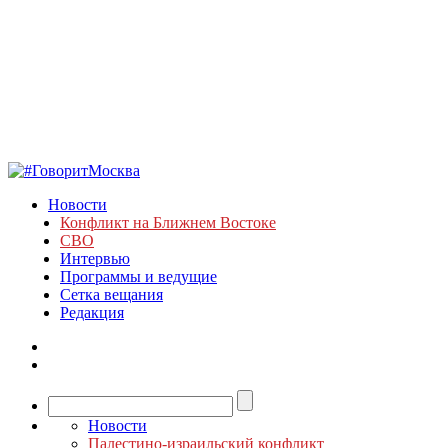
Новости
Конфликт на Ближнем Востоке
СВО
Интервью
Программы и ведущие
Сетка вещания
Редакция
Новости
Палестино-израильский конфликт