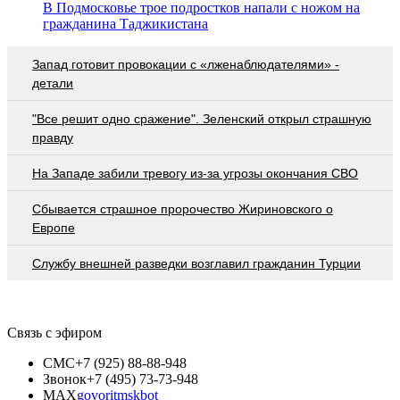
В Подмосковье трое подростков напали с ножом на
гражданина Таджикистана
Запад готовит провокации с «лженаблюдателями» -
детали
"Все решит одно сражение". Зеленский открыл страшную
правду
На Западе забили тревогу из-за угрозы окончания СВО
Сбывается страшное пророчество Жириновского о
Европе
Службу внешней разведки возглавил гражданин Турции
Связь с эфиром
СМС
+7 (925) 88-88-948
Звонок
+7 (495) 73-73-948
MAX
govoritmskbot