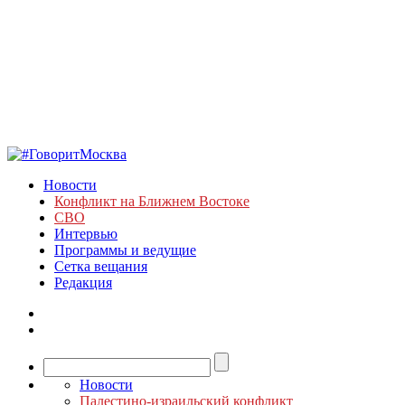
Новости
Конфликт на Ближнем Востоке
СВО
Интервью
Программы и ведущие
Сетка вещания
Редакция
Новости
Палестино-израильский конфликт