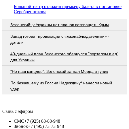
Большой театр отложил премьеру балета в постановке
Серебренникова
Зеленский: у Украины нет планов возвращать Крым
Запад готовит провокации с «лженаблюдателями» -
детали
40-дневный план Зеленского обернулся "порталом в ад"
для Украины
"Не наш канцлер". Зеленский загнал Мерца в тупик
По бежавшему из России Надеждину* нанесли новый
удар
Связь с эфиром
СМС
+7 (925) 88-88-948
Звонок
+7 (495) 73-73-948