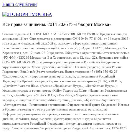
Наши слушатели
Все права защищены. 2014-2026 © «Говорит Москва»
Сетевое издание «ГОВОРИТМОСКВА.РУ/GOVORITMOSKVA.RU». Предназначено для
лиц старше 16 лет. Свидетельство о регистрации СМИ Эл № 77-64961 от 04 марта 2016
года выдано Федеральной службой по надзору в сфере связи, информационных
технологий и массовых коммуникаций (Роскомнадзор). Адрес: 123298, Москва, ул. 3-я
Хорошевская, дом 12, пом. 22. Учредитель Общество с ограниченной ответственностью
«РУ ФМ» (123298 Москва, ул. 3-я Хорошевская, дом 12, пом. 22). Доменное имя сайта
GOVORITMOSKVA.RU. Территория распространения – Российская Федерация и
зарубежные страны. Языки: русский и английский. Главный редактор Бабаян Роман
Георгиевич. Email: info@govoritmoskva.ru. Номер телефона: +7 (495) 950-62-26
*Экстремистские и террористические организации, запрещенные в Российской
Федерации: «Правый сектор», «Украинская повстанческая армия» (УПА), «ИГИЛ»,
«Джабхат Фатх аш-Шам» (бывшая «Джабхат ан-Нусра», «Джебхат ан-Нусра»),
Коалиция исламских группировок «Хайят Тахрир аш-Шам», Национал-Большевистская
партия, «Аль-Каида», «УНА-УНСО», «Талибан», «Меджлис крымско-татарского
народа», «Свидетели Иеговы», «Мизантропик Дивижн», «Братство» Корчинского,
«Артподготовка», Религиозная организация «Управленческий центр Свидетелей Иеговы
в России» и входящие в ее структуру местные религиозные организации.
Информация, размещенная на портале, а именно: текстовые материалы, элементы
дизайна, логотипы, товарные знаки, фотографии, видео и аудио охраняются
законодательством Российской Федерации и международными нормами права и не
могут быть использованы без разрешения правообладателей. Согласно ст.ст. 1274,1275