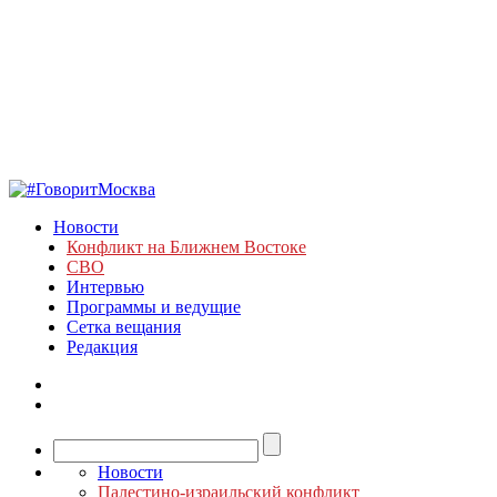
Новости
Конфликт на Ближнем Востоке
СВО
Интервью
Программы и ведущие
Сетка вещания
Редакция
Новости
Палестино-израильский конфликт