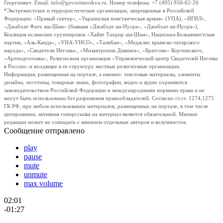
Георгиевич. Email: info@govoritmoskva.ru. Номер телефона: +7 (495) 950-62-26
*Экстремистские и террористические организации, запрещенные в Российской
Федерации: «Правый сектор», «Украинская повстанческая армия» (УПА), «ИГИЛ»,
«Джабхат Фатх аш-Шам» (бывшая «Джабхат ан-Нусра», «Джебхат ан-Нусра»),
Коалиция исламских группировок «Хайят Тахрир аш-Шам», Национал-Большевистская
партия, «Аль-Каида», «УНА-УНСО», «Талибан», «Меджлис крымско-татарского
народа», «Свидетели Иеговы», «Мизантропик Дивижн», «Братство» Корчинского,
«Артподготовка», Религиозная организация «Управленческий центр Свидетелей Иеговы
в России» и входящие в ее структуру местные религиозные организации.
Информация, размещенная на портале, а именно: текстовые материалы, элементы
дизайна, логотипы, товарные знаки, фотографии, видео и аудио охраняются
законодательством Российской Федерации и международными нормами права и не
могут быть использованы без разрешения правообладателей. Согласно ст.ст. 1274,1275
ГК РФ, при любом использовании материалов, размещенных на портале, в том числе
цитировании, активная гиперссылка на материал является обязательной. Мнение
редакции может не совпадать с мнением отдельных авторов и колумнистов.
Сообщение отправлено
play
pause
mute
unmute
max volume
02:01
-01:27