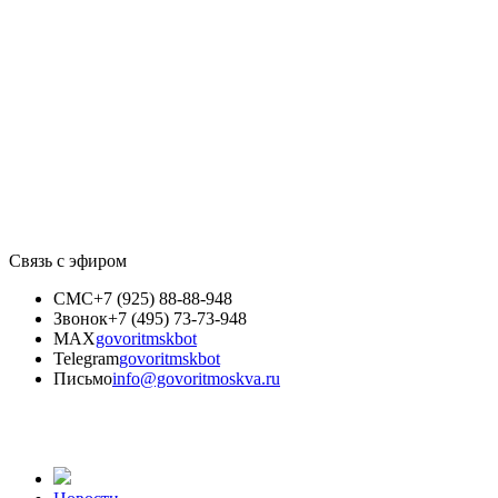
Связь с эфиром
СМС
+7 (925) 88-88-948
Звонок
+7 (495) 73-73-948
MAX
govoritmskbot
Telegram
govoritmskbot
Письмо
info@govoritmoskva.ru