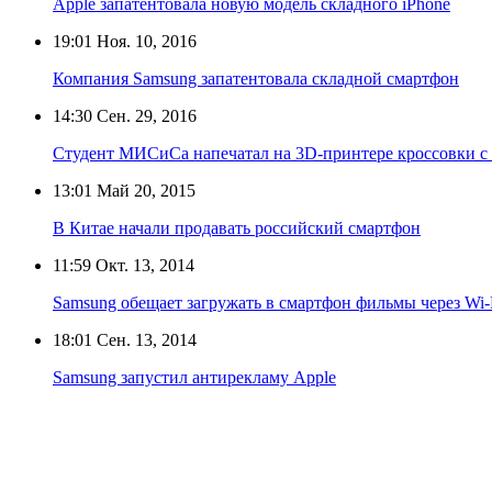
Apple запатентовала новую модель складного iPhone
19:01
Ноя. 10, 2016
Компания Samsung запатентовала складной смартфон
14:30
Сен. 29, 2016
Студент МИСиСа напечатал на 3D-принтере кроссовки с
13:01
Май 20, 2015
В Китае начали продавать российский смартфон
11:59
Окт. 13, 2014
Samsung обещает загружать в смартфон фильмы через Wi-F
18:01
Сен. 13, 2014
Samsung запустил антирекламу Apple