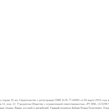
ше 16 лет. Свидетельство о регистрации СМИ Эл № 77-64961 от 04 марта 2016 года вы
ом 12, пом. 22. Учредитель Общество с ограниченной ответственностью «РУ ФМ» (123298 Мо
траны. Языки: русский и английский. Главный редактор Бабаян Роман Георгиевич. Email: