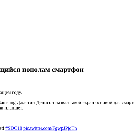
ющийся пополам смартфон
ующем году.
msung Джастин Денисон назвал такой экран основой для смартф
ак планшет.
et!
#SDC18
pic.twitter.com/FgwpJPjqTn