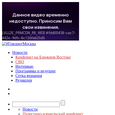
Новости
Конфликт на Ближнем Востоке
СВО
Интервью
Программы и ведущие
Сетка вещания
Редакция
Новости
Палестино-израильский конфликт