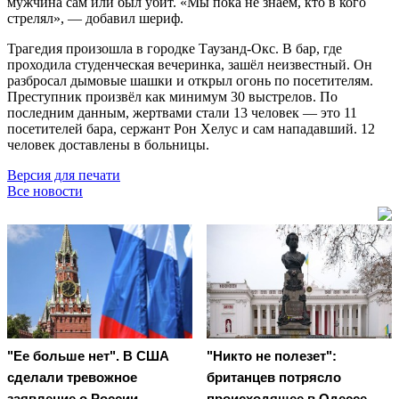
мужчина сам или был убит. «Мы пока не знаем, кто в кого
стрелял», — добавил шериф.
Трагедия произошла в городке Таузанд-Окс. В бар, где
проходила студенческая вечеринка, зашёл неизвестный. Он
разбросал дымовые шашки и открыл огонь по посетителям.
Преступник произвёл как минимум 30 выстрелов. По
последним данным, жертвами стали 13 человек — это 11
посетителей бара, сержант Рон Хелус и сам нападавший. 12
человек доставлены в больницы.
Версия для печати
Все новости
"Ее больше нет". В США
"Никто не полезет":
сделали тревожное
британцев потрясло
заявление о России
происходящее в Одессе