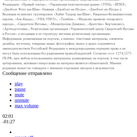
Федерации: «Правый сектор», «Украинская повстанческая армия» (УПА), «ИГИЛ»,
«Джабхат Фатх аш-Шам» (бывшая «Джабхат ан-Нусра», «Джебхат ан-Нусра»),
Коалиция исламских группировок «Хайят Тахрир аш-Шам», Национал-Большевистская
партия, «Аль-Каида», «УНА-УНСО», «Талибан», «Меджлис крымско-татарского
народа», «Свидетели Иеговы», «Мизантропик Дивижн», «Братство» Корчинского,
«Артподготовка», Религиозная организация «Управленческий центр Свидетелей Иеговы
в России» и входящие в ее структуру местные религиозные организации.
Информация, размещенная на портале, а именно: текстовые материалы, элементы
дизайна, логотипы, товарные знаки, фотографии, видео и аудио охраняются
законодательством Российской Федерации и международными нормами права и не
могут быть использованы без разрешения правообладателей. Согласно ст.ст. 1274,1275
ГК РФ, при любом использовании материалов, размещенных на портале, в том числе
цитировании, активная гиперссылка на материал является обязательной. Мнение
редакции может не совпадать с мнением отдельных авторов и колумнистов.
Сообщение отправлено
play
pause
mute
unmute
max volume
02:01
-01:27