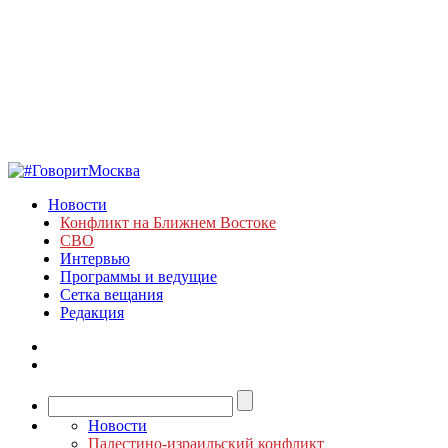
Новости
Конфликт на Ближнем Востоке
СВО
Интервью
Программы и ведущие
Сетка вещания
Редакция
Новости
Палестино-израильский конфликт