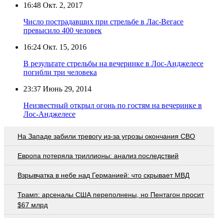
16:48
Окт. 2, 2017
Число пострадавших при стрельбе в Лас-Вегасе
превысило 400 человек
16:24
Окт. 15, 2016
В результате стрельбы на вечеринке в Лос-Анджелесе
погибли три человека
23:37
Июнь 29, 2014
Неизвестный открыл огонь по гостям на вечеринке в
Лос-Анджелесе
На Западе забили тревогу из-за угрозы окончания СВО
Европа потеряла триллионы: анализ последствий
Взрывчатка в небе над Германией: что скрывает МВД
Трамп: арсеналы США переполнены, но Пентагон просит
$67 млрд