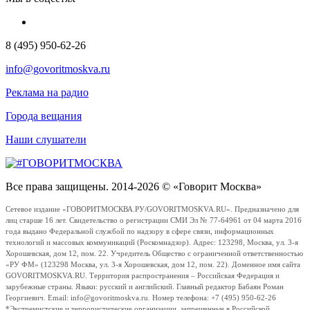
8 (495) 950-62-26
info@govoritmoskva.ru
Реклама на радио
Города вещания
Наши слушатели
Все права защищены. 2014-2026 © «Говорит Москва»
Сетевое издание «ГОВОРИТМОСКВА.РУ/GOVORITMOSKVA.RU». Предназначено для
лиц старше 16 лет. Свидетельство о регистрации СМИ Эл № 77-64961 от 04 марта 2016
года выдано Федеральной службой по надзору в сфере связи, информационных
технологий и массовых коммуникаций (Роскомнадзор). Адрес: 123298, Москва, ул. 3-я
Хорошевская, дом 12, пом. 22. Учредитель Общество с ограниченной ответственностью
«РУ ФМ» (123298 Москва, ул. 3-я Хорошевская, дом 12, пом. 22). Доменное имя сайта
GOVORITMOSKVA.RU. Территория распространения – Российская Федерация и
зарубежные страны. Языки: русский и английский. Главный редактор Бабаян Роман
Георгиевич. Email: info@govoritmoskva.ru. Номер телефона: +7 (495) 950-62-26
*Экстремистские и террористические организации, запрещенные в Российской