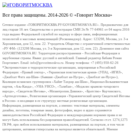
Все права защищены. 2014-2026 © «Говорит Москва»
Сетевое издание «ГОВОРИТМОСКВА.РУ/GOVORITMOSKVA.RU». Предназначено для
лиц старше 16 лет. Свидетельство о регистрации СМИ Эл № 77-64961 от 04 марта 2016
года выдано Федеральной службой по надзору в сфере связи, информационных
технологий и массовых коммуникаций (Роскомнадзор). Адрес: 123298, Москва, ул. 3-я
Хорошевская, дом 12, пом. 22. Учредитель Общество с ограниченной ответственностью
«РУ ФМ» (123298 Москва, ул. 3-я Хорошевская, дом 12, пом. 22). Доменное имя сайта
GOVORITMOSKVA.RU. Территория распространения – Российская Федерация и
зарубежные страны. Языки: русский и английский. Главный редактор Бабаян Роман
Георгиевич. Email: info@govoritmoskva.ru. Номер телефона: +7 (495) 950-62-26
*Экстремистские и террористические организации, запрещенные в Российской
Федерации: «Правый сектор», «Украинская повстанческая армия» (УПА), «ИГИЛ»,
«Джабхат Фатх аш-Шам» (бывшая «Джабхат ан-Нусра», «Джебхат ан-Нусра»),
Коалиция исламских группировок «Хайят Тахрир аш-Шам», Национал-Большевистская
партия, «Аль-Каида», «УНА-УНСО», «Талибан», «Меджлис крымско-татарского
народа», «Свидетели Иеговы», «Мизантропик Дивижн», «Братство» Корчинского,
«Артподготовка», Религиозная организация «Управленческий центр Свидетелей Иеговы
в России» и входящие в ее структуру местные религиозные организации.
Информация, размещенная на портале, а именно: текстовые материалы, элементы
дизайна, логотипы, товарные знаки, фотографии, видео и аудио охраняются
законодательством Российской Федерации и международными нормами права и не
могут быть использованы без разрешения правообладателей. Согласно ст.ст. 1274,1275
ГК РФ, при любом использовании материалов, размещенных на портале, в том числе
цитировании, активная гиперссылка на материал является обязательной. Мнение