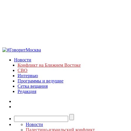
Новости
Конфликт на Ближнем Востоке
СВО
Интервью
Программы и ведущие
Сетка вещания
Редакция
Новости
Палестино-израильский конфликт