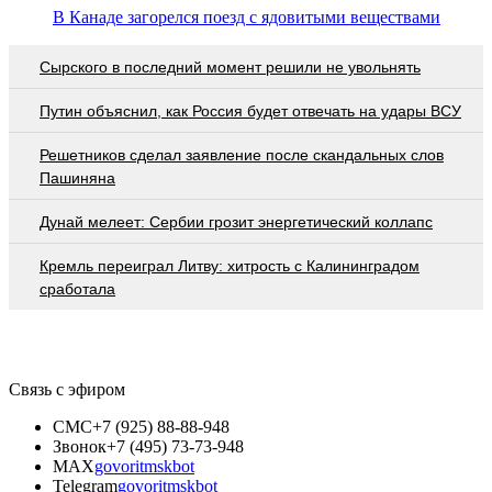
В Канаде загорелся поезд с ядовитыми веществами
Сырского в последний момент решили не увольнять
Путин объяснил, как Россия будет отвечать на удары ВСУ
Решетников cделал заявление после скандальных слов
Пашиняна
Дунай мелеет: Сербии грозит энергетический коллапс
Кремль переиграл Литву: хитрость с Калининградом
сработала
Связь с эфиром
СМС
+7 (925) 88-88-948
Звонок
+7 (495) 73-73-948
MAX
govoritmskbot
Telegram
govoritmskbot