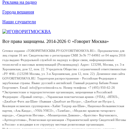
Реклама на радио
Города вещания
Наши слушатели
Все права защищены. 2014-2026 © «Говорит Москва»
Сетевое издание «ГОВОРИТМОСКВА.РУ/GOVORITMOSKVA.RU». Предназначено для
лиц старше 16 лет. Свидетельство о регистрации СМИ Эл № 77-64961 от 04 марта 2016
года выдано Федеральной службой по надзору в сфере связи, информационных
технологий и массовых коммуникаций (Роскомнадзор). Адрес: 123298, Москва, ул. 3-я
Хорошевская, дом 12, пом. 22. Учредитель Общество с ограниченной ответственностью
«РУ ФМ» (123298 Москва, ул. 3-я Хорошевская, дом 12, пом. 22). Доменное имя сайта
GOVORITMOSKVA.RU. Территория распространения – Российская Федерация и
зарубежные страны. Языки: русский и английский. Главный редактор Бабаян Роман
Георгиевич. Email: info@govoritmoskva.ru. Номер телефона: +7 (495) 950-62-26
*Экстремистские и террористические организации, запрещенные в Российской
Федерации: «Правый сектор», «Украинская повстанческая армия» (УПА), «ИГИЛ»,
«Джабхат Фатх аш-Шам» (бывшая «Джабхат ан-Нусра», «Джебхат ан-Нусра»),
Коалиция исламских группировок «Хайят Тахрир аш-Шам», Национал-Большевистская
партия, «Аль-Каида», «УНА-УНСО», «Талибан», «Меджлис крымско-татарского
народа», «Свидетели Иеговы», «Мизантропик Дивижн», «Братство» Корчинского,
«Артподготовка», Религиозная организация «Управленческий центр Свидетелей Иеговы
в России» и входящие в ее структуру местные религиозные организации.