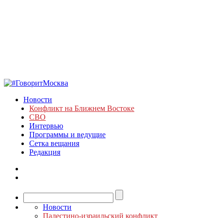
Новости
Конфликт на Ближнем Востоке
СВО
Интервью
Программы и ведущие
Сетка вещания
Редакция
Новости
Палестино-израильский конфликт