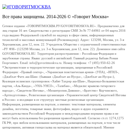
Все права защищены. 2014-2026 © «Говорит Москва»
Сетевое издание «ГОВОРИТМОСКВА.РУ/GOVORITMOSKVA.RU». Предназначено для
лиц старше 16 лет. Свидетельство о регистрации СМИ Эл № 77-64961 от 04 марта 2016
года выдано Федеральной службой по надзору в сфере связи, информационных
технологий и массовых коммуникаций (Роскомнадзор). Адрес: 123298, Москва, ул. 3-я
Хорошевская, дом 12, пом. 22. Учредитель Общество с ограниченной ответственностью
«РУ ФМ» (123298 Москва, ул. 3-я Хорошевская, дом 12, пом. 22). Доменное имя сайта
GOVORITMOSKVA.RU. Территория распространения – Российская Федерация и
зарубежные страны. Языки: русский и английский. Главный редактор Бабаян Роман
Георгиевич. Email: info@govoritmoskva.ru. Номер телефона: +7 (495) 950-62-26
*Экстремистские и террористические организации, запрещенные в Российской
Федерации: «Правый сектор», «Украинская повстанческая армия» (УПА), «ИГИЛ»,
«Джабхат Фатх аш-Шам» (бывшая «Джабхат ан-Нусра», «Джебхат ан-Нусра»),
Коалиция исламских группировок «Хайят Тахрир аш-Шам», Национал-Большевистская
партия, «Аль-Каида», «УНА-УНСО», «Талибан», «Меджлис крымско-татарского
народа», «Свидетели Иеговы», «Мизантропик Дивижн», «Братство» Корчинского,
«Артподготовка», Религиозная организация «Управленческий центр Свидетелей Иеговы
в России» и входящие в ее структуру местные религиозные организации.
Информация, размещенная на портале, а именно: текстовые материалы, элементы
дизайна, логотипы, товарные знаки, фотографии, видео и аудио охраняются
законодательством Российской Федерации и международными нормами права и не
могут быть использованы без разрешения правообладателей. Согласно ст.ст. 1274,1275
ГК РФ, при любом использовании материалов, размещенных на портале, в том числе
цитировании, активная гиперссылка на материал является обязательной. Мнение