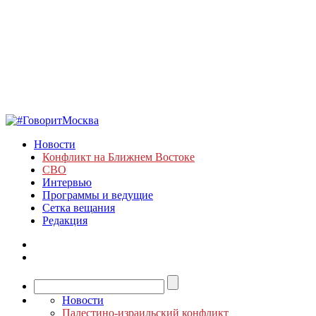
Новости
Конфликт на Ближнем Востоке
СВО
Интервью
Программы и ведущие
Сетка вещания
Редакция
Новости
Палестино-израильский конфликт