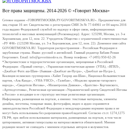
Все права защищены. 2014-2026 © «Говорит Москва»
Сетевое издание «ГОВОРИТМОСКВА.РУ/GOVORITMOSKVA.RU». Предназначено для
лиц старше 16 лет. Свидетельство о регистрации СМИ Эл № 77-64961 от 04 марта 2016
года выдано Федеральной службой по надзору в сфере связи, информационных
технологий и массовых коммуникаций (Роскомнадзор). Адрес: 123298, Москва, ул. 3-я
Хорошевская, дом 12, пом. 22. Учредитель Общество с ограниченной ответственностью
«РУ ФМ» (123298 Москва, ул. 3-я Хорошевская, дом 12, пом. 22). Доменное имя сайта
GOVORITMOSKVA.RU. Территория распространения – Российская Федерация и
зарубежные страны. Языки: русский и английский. Главный редактор Бабаян Роман
Георгиевич. Email: info@govoritmoskva.ru. Номер телефона: +7 (495) 950-62-26
*Экстремистские и террористические организации, запрещенные в Российской
Федерации: «Правый сектор», «Украинская повстанческая армия» (УПА), «ИГИЛ»,
«Джабхат Фатх аш-Шам» (бывшая «Джабхат ан-Нусра», «Джебхат ан-Нусра»),
Коалиция исламских группировок «Хайят Тахрир аш-Шам», Национал-Большевистская
партия, «Аль-Каида», «УНА-УНСО», «Талибан», «Меджлис крымско-татарского
народа», «Свидетели Иеговы», «Мизантропик Дивижн», «Братство» Корчинского,
«Артподготовка», Религиозная организация «Управленческий центр Свидетелей Иеговы
в России» и входящие в ее структуру местные религиозные организации.
Информация, размещенная на портале, а именно: текстовые материалы, элементы
дизайна, логотипы, товарные знаки, фотографии, видео и аудио охраняются
законодательством Российской Федерации и международными нормами права и не
могут быть использованы без разрешения правообладателей. Согласно ст.ст. 1274,1275
ГК РФ, при любом использовании материалов, размещенных на портале, в том числе
цитировании, активная гиперссылка на материал является обязательной. Мнение
редакции может не совпадать с мнением отдельных авторов и колумнистов.