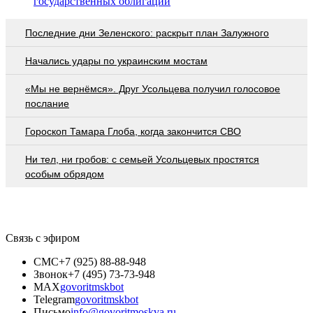
государственных облигаций
Последние дни Зеленского: раскрыт план Залужного
Начались удары по украинским мостам
«Мы не вернёмся». Друг Усольцева получил голосовое
послание
Гороскоп Тамара Глоба, когда закончится СВО
Ни тел, ни гробов: с семьей Усольцевых простятся
особым обрядом
Связь с эфиром
СМС
+7 (925) 88-88-948
Звонок
+7 (495) 73-73-948
MAX
govoritmskbot
Telegram
govoritmskbot
Письмо
info@govoritmoskva.ru