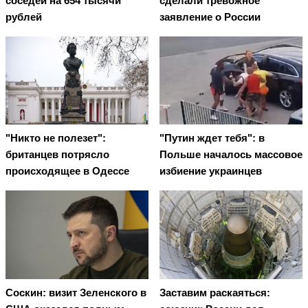
соседей на 654 тысячи
сделали тревожное
рублей
заявление о России
"Никто не полезет":
"Путин ждет тебя": в
британцев потрясло
Польше началось массовое
происходящее в Одессе
избиение украинцев
Соскин: визит Зеленского в
Заставим раскаяться: