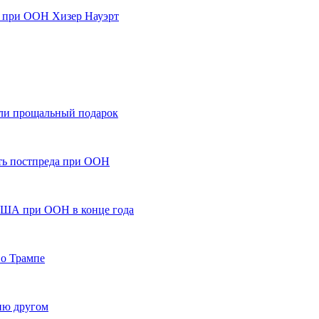
 при ООН Хизер Науэрт
ли прощальный подарок
ть постпреда при ООН
США при ООН в конце года
 о Трампе
ию другом