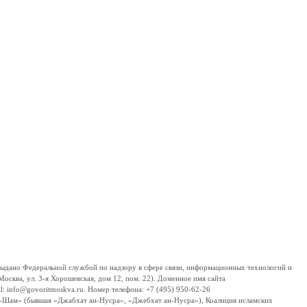
дано Федеральной службой по надзору в сфере связи, информационных технологий и
сква, ул. 3-я Хорошевская, дом 12, пом. 22). Доменное имя сайта
 info@govoritmoskva.ru. Номер телефона: +7 (495) 950-62-26
ш-Шам» (бывшая «Джабхат ан-Нусра», «Джебхат ан-Нусра»), Коалиция исламских