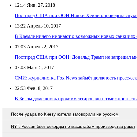
12:14
Янв. 27, 2018
Постпред США при ООН Никки Хейли опровергла слухи 
13:22
Апрель 10, 2017
В Кремле ничего не знают о возможных новых санкция
07:03
Апрель 2, 2017
Постпред США при ООН: Дональд Трамп не запрещал мн
07:03
Март 5, 2017
СМИ: журналистка Fox News займёт должность пресс-се
22:53
Фев. 8, 2017
В Белом доме вновь прокомментировали возможность сня
После удара по Киеву жители заговорили на русском
NYT: Россия бьет рекорды по масштабам производства ракет