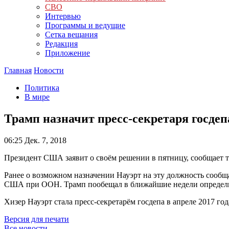
СВО
Интервью
Программы и ведущие
Сетка вещания
Редакция
Приложение
Главная
Новости
Политика
В мире
Трамп назначит пресс-секретаря госд
06:25
Дек. 7, 2018
Президент США заявит о своём решении в пятницу, сообщает т
Ранее о возможном назначении Науэрт на эту должность сообщ
США при ООН. Трамп пообещал в ближайшие недели определи
Хизер Науэрт стала пресс-секретарём госдепа в апреле 2017 год
Версия для печати
Все новости