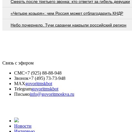
Смерть после третьего звонка: кто ответит за гибель девушки
«Четыре козыря»: чем Россия может отблагодарить КНДР
Небо почернело. Тучи саранчи накрыли российский регион
Связь с эфиром
СМС
+7 (925) 88-88-948
Звонок
+7 (495) 73-73-948
MAX
govoritmskbot
Telegram
govoritmskbot
Письмо
info@govoritmoskva.ru
Новости
Интервью