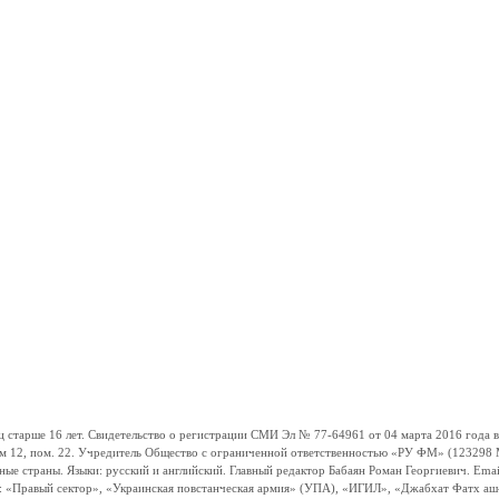
ше 16 лет. Свидетельство о регистрации СМИ Эл № 77-64961 от 04 марта 2016 года вы
ом 12, пом. 22. Учредитель Общество с ограниченной ответственностью «РУ ФМ» (123298 Мо
траны. Языки: русский и английский. Главный редактор Бабаян Роман Георгиевич. Email:
и: «Правый сектор», «Украинская повстанческая армия» (УПА), «ИГИЛ», «Джабхат Фатх а