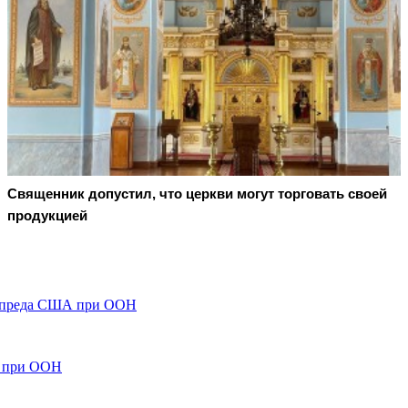
Священник допустил, что церкви могут торговать своей
продукцией
остпреда США при ООН
А при ООН