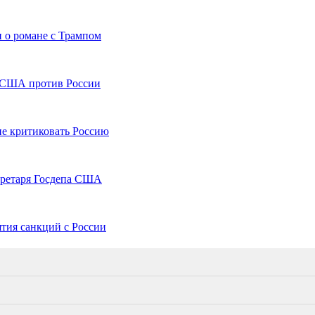
о романе с Трампом
х США против России
е критиковать Россию
кретаря Госдепа США
тия санкций с России