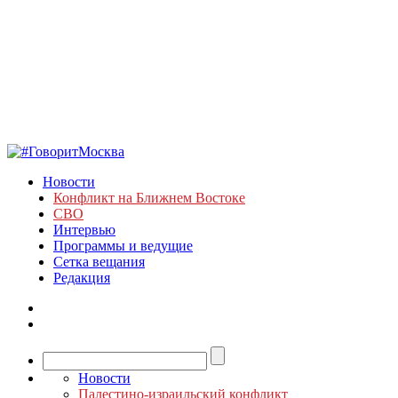
Новости
Конфликт на Ближнем Востоке
СВО
Интервью
Программы и ведущие
Сетка вещания
Редакция
Новости
Палестино-израильский конфликт