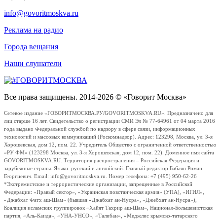
info@govoritmoskva.ru
Реклама на радио
Города вещания
Наши слушатели
Все права защищены. 2014-2026 © «Говорит Москва»
Сетевое издание «ГОВОРИТМОСКВА.РУ/GOVORITMOSKVA.RU». Предназначено для
лиц старше 16 лет. Свидетельство о регистрации СМИ Эл № 77-64961 от 04 марта 2016
года выдано Федеральной службой по надзору в сфере связи, информационных
технологий и массовых коммуникаций (Роскомнадзор). Адрес: 123298, Москва, ул. 3-я
Хорошевская, дом 12, пом. 22. Учредитель Общество с ограниченной ответственностью
«РУ ФМ» (123298 Москва, ул. 3-я Хорошевская, дом 12, пом. 22). Доменное имя сайта
GOVORITMOSKVA.RU. Территория распространения – Российская Федерация и
зарубежные страны. Языки: русский и английский. Главный редактор Бабаян Роман
Георгиевич. Email: info@govoritmoskva.ru. Номер телефона: +7 (495) 950-62-26
*Экстремистские и террористические организации, запрещенные в Российской
Федерации: «Правый сектор», «Украинская повстанческая армия» (УПА), «ИГИЛ»,
«Джабхат Фатх аш-Шам» (бывшая «Джабхат ан-Нусра», «Джебхат ан-Нусра»),
Коалиция исламских группировок «Хайят Тахрир аш-Шам», Национал-Большевистская
партия, «Аль-Каида», «УНА-УНСО», «Талибан», «Меджлис крымско-татарского