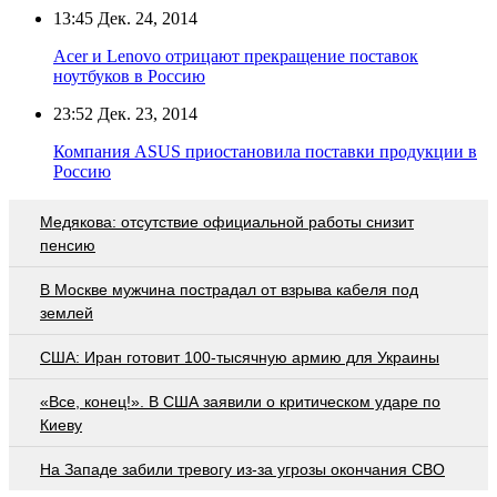
13:45
Дек. 24, 2014
Acer и Lenovo отрицают прекращение поставок
ноутбуков в Россию
23:52
Дек. 23, 2014
Компания ASUS приостановила поставки продукции в
Россию
Медякова: отсутствие официальной работы снизит
пенсию
В Москве мужчина пострадал от взрыва кабеля под
землей
США: Иран готовит 100-тысячную армию для Украины
«Все, конец!». В США заявили о критическом ударе по
Киеву
На Западе забили тревогу из-за угрозы окончания СВО