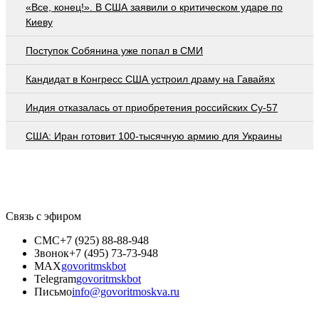
«Все, конец!». В США заявили о критическом ударе по
Киеву
Поступок Собянина уже попал в СМИ
Кандидат в Конгресс США устроил драму на Гавайях
Индия отказалась от приобретения российских Су-57
США: Иран готовит 100-тысячную армию для Украины
Связь с эфиром
СМС
+7 (925) 88-88-948
Звонок
+7 (495) 73-73-948
MAX
govoritmskbot
Telegram
govoritmskbot
Письмо
info@govoritmoskva.ru