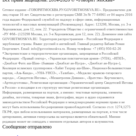
Сетевое издание «ГОВОРИТМОСКВА.РУ/GOVORITMOSKVA.RU». Предназначено для
лиц старше 16 лет. Свидетельство о регистрации СМИ Эл № 77-64961 от 04 марта 2016
года выдано Федеральной службой по надзору в сфере связи, информационных
технологий и массовых коммуникаций (Роскомнадзор). Адрес: 123298, Москва, ул. 3-я
Хорошевская, дом 12, пом. 22. Учредитель Общество с ограниченной ответственностью
«РУ ФМ» (123298 Москва, ул. 3-я Хорошевская, дом 12, пом. 22). Доменное имя сайта
GOVORITMOSKVA.RU. Территория распространения – Российская Федерация и
зарубежные страны. Языки: русский и английский. Главный редактор Бабаян Роман
Георгиевич. Email: info@govoritmoskva.ru. Номер телефона: +7 (495) 950-62-26
*Экстремистские и террористические организации, запрещенные в Российской
Федерации: «Правый сектор», «Украинская повстанческая армия» (УПА), «ИГИЛ»,
«Джабхат Фатх аш-Шам» (бывшая «Джабхат ан-Нусра», «Джебхат ан-Нусра»),
Коалиция исламских группировок «Хайят Тахрир аш-Шам», Национал-Большевистская
партия, «Аль-Каида», «УНА-УНСО», «Талибан», «Меджлис крымско-татарского
народа», «Свидетели Иеговы», «Мизантропик Дивижн», «Братство» Корчинского,
«Артподготовка», Религиозная организация «Управленческий центр Свидетелей Иеговы
в России» и входящие в ее структуру местные религиозные организации.
Информация, размещенная на портале, а именно: текстовые материалы, элементы
дизайна, логотипы, товарные знаки, фотографии, видео и аудио охраняются
законодательством Российской Федерации и международными нормами права и не
могут быть использованы без разрешения правообладателей. Согласно ст.ст. 1274,1275
ГК РФ, при любом использовании материалов, размещенных на портале, в том числе
цитировании, активная гиперссылка на материал является обязательной. Мнение
редакции может не совпадать с мнением отдельных авторов и колумнистов.
Сообщение отправлено