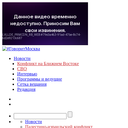
Новости
Конфликт на Ближнем Востоке
СВО
Интервью
Программы и ведущие
Сетка вещания
Редакция
Новости
Палестино-израильский конфликт