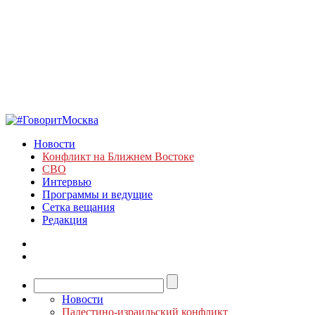
Новости
Конфликт на Ближнем Востоке
СВО
Интервью
Программы и ведущие
Сетка вещания
Редакция
Новости
Палестино-израильский конфликт