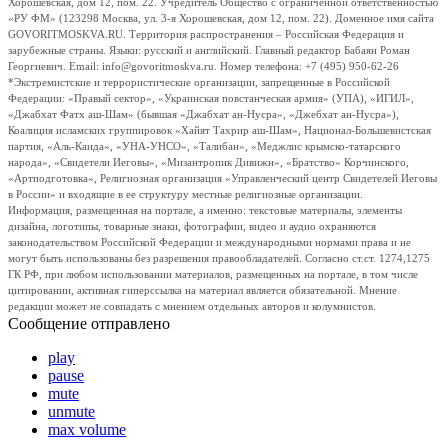
Хорошевская, дом 12, пом. 22. Учредитель Общество с ограниченной ответственностью
«РУ ФМ» (123298 Москва, ул. 3-я Хорошевская, дом 12, пом. 22). Доменное имя сайта
GOVORITMOSKVA.RU. Территория распространения – Российская Федерация и
зарубежные страны. Языки: русский и английский. Главный редактор Бабаян Роман
Георгиевич. Email: info@govoritmoskva.ru. Номер телефона: +7 (495) 950-62-26
*Экстремистские и террористические организации, запрещенные в Российской
Федерации: «Правый сектор», «Украинская повстанческая армия» (УПА), «ИГИЛ»,
«Джабхат Фатх аш-Шам» (бывшая «Джабхат ан-Нусра», «Джебхат ан-Нусра»),
Коалиция исламских группировок «Хайят Тахрир аш-Шам», Национал-Большевистская
партия, «Аль-Каида», «УНА-УНСО», «Талибан», «Меджлис крымско-татарского
народа», «Свидетели Иеговы», «Мизантропик Дивижн», «Братство» Корчинского,
«Артподготовка», Религиозная организация «Управленческий центр Свидетелей Иеговы
в России» и входящие в ее структуру местные религиозные организации.
Информация, размещенная на портале, а именно: текстовые материалы, элементы
дизайна, логотипы, товарные знаки, фотографии, видео и аудио охраняются
законодательством Российской Федерации и международными нормами права и не
могут быть использованы без разрешения правообладателей. Согласно ст.ст. 1274,1275
ГК РФ, при любом использовании материалов, размещенных на портале, в том числе
цитировании, активная гиперссылка на материал является обязательной. Мнение
редакции может не совпадать с мнением отдельных авторов и колумнистов.
Сообщение отправлено
play
pause
mute
unmute
max volume