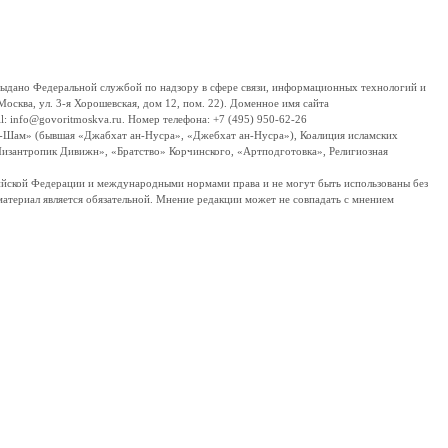
дано Федеральной службой по надзору в сфере связи, информационных технологий и
сква, ул. 3-я Хорошевская, дом 12, пом. 22). Доменное имя сайта
 info@govoritmoskva.ru. Номер телефона: +7 (495) 950-62-26
ш-Шам» (бывшая «Джабхат ан-Нусра», «Джебхат ан-Нусра»), Коалиция исламских
изантропик Дивижн», «Братство» Корчинского, «Артподготовка», Религиозная
ссийской Федерации и международными нормами права и не могут быть использованы без
материал является обязательной. Мнение редакции может не совпадать с мнением