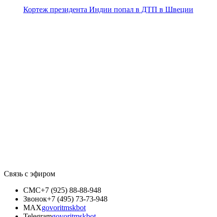
Кортеж президента Индии попал в ДТП в Швеции
Связь с эфиром
СМС
+7 (925) 88-88-948
Звонок
+7 (495) 73-73-948
MAX
govoritmskbot
Telegram
govoritmskbot