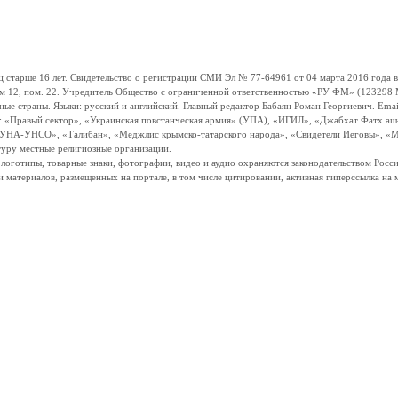
ше 16 лет. Свидетельство о регистрации СМИ Эл № 77-64961 от 04 марта 2016 года вы
ом 12, пом. 22. Учредитель Общество с ограниченной ответственностью «РУ ФМ» (123298 Мо
траны. Языки: русский и английский. Главный редактор Бабаян Роман Георгиевич. Email:
и: «Правый сектор», «Украинская повстанческая армия» (УПА), «ИГИЛ», «Джабхат Фатх а
«УНА-УНСО», «Талибан», «Меджлис крымско-татарского народа», «Свидетели Иеговы», «М
туру местные религиозные организации.
, логотипы, товарные знаки, фотографии, видео и аудио охраняются законодательством Ро
и материалов, размещенных на портале, в том числе цитировании, активная гиперссылка на 