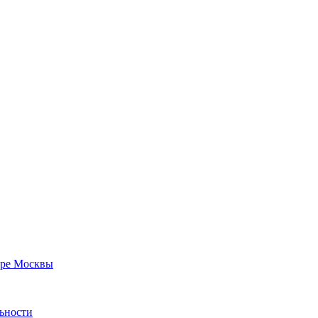
тре Москвы
льности