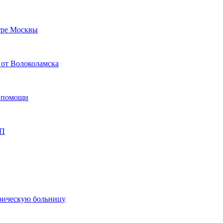
тре Москвы
 от Волоколамска
й помощи
ТП
рическую больницу