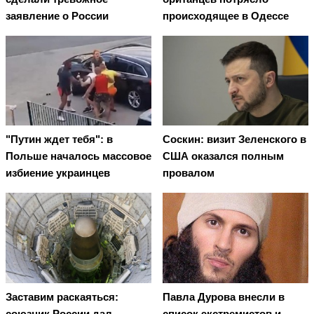
заявление о России
происходящее в Одессе
"Путин ждет тебя": в
Соскин: визит Зеленского в
Польше началось массовое
США оказался полным
избиение украинцев
провалом
Заставим раскаяться:
Павла Дурова внесли в
союзник России дал
список экстремистов и