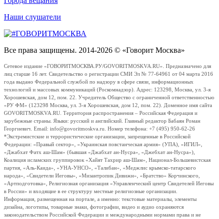
Города вещания
Наши слушатели
Все права защищены. 2014-2026 © «Говорит Москва»
Сетевое издание «ГОВОРИТМОСКВА.РУ/GOVORITMOSKVA.RU». Предназначено для
лиц старше 16 лет. Свидетельство о регистрации СМИ Эл № 77-64961 от 04 марта 2016
года выдано Федеральной службой по надзору в сфере связи, информационных
технологий и массовых коммуникаций (Роскомнадзор). Адрес: 123298, Москва, ул. 3-я
Хорошевская, дом 12, пом. 22. Учредитель Общество с ограниченной ответственностью
«РУ ФМ» (123298 Москва, ул. 3-я Хорошевская, дом 12, пом. 22). Доменное имя сайта
GOVORITMOSKVA.RU. Территория распространения – Российская Федерация и
зарубежные страны. Языки: русский и английский. Главный редактор Бабаян Роман
Георгиевич. Email: info@govoritmoskva.ru. Номер телефона: +7 (495) 950-62-26
*Экстремистские и террористические организации, запрещенные в Российской
Федерации: «Правый сектор», «Украинская повстанческая армия» (УПА), «ИГИЛ»,
«Джабхат Фатх аш-Шам» (бывшая «Джабхат ан-Нусра», «Джебхат ан-Нусра»),
Коалиция исламских группировок «Хайят Тахрир аш-Шам», Национал-Большевистская
партия, «Аль-Каида», «УНА-УНСО», «Талибан», «Меджлис крымско-татарского
народа», «Свидетели Иеговы», «Мизантропик Дивижн», «Братство» Корчинского,
«Артподготовка», Религиозная организация «Управленческий центр Свидетелей Иеговы
в России» и входящие в ее структуру местные религиозные организации.
Информация, размещенная на портале, а именно: текстовые материалы, элементы
дизайна, логотипы, товарные знаки, фотографии, видео и аудио охраняются
законодательством Российской Федерации и международными нормами права и не