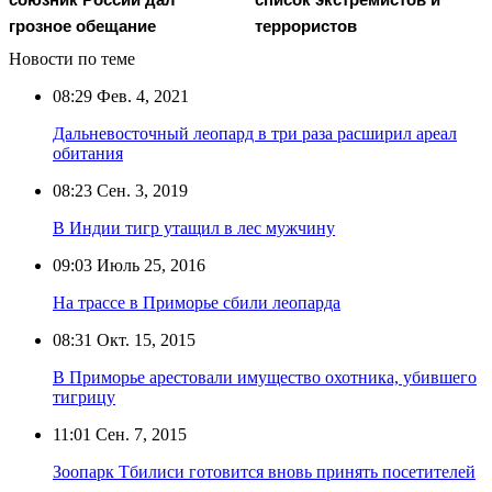
грозное обещание
террористов
Новости по теме
08:29
Фев. 4, 2021
Дальневосточный леопард в три раза расширил ареал
обитания
08:23
Сен. 3, 2019
В Индии тигр утащил в лес мужчину
09:03
Июль 25, 2016
На трассе в Приморье сбили леопарда
08:31
Окт. 15, 2015
В Приморье арестовали имущество охотника, убившего
тигрицу
11:01
Сен. 7, 2015
Зоопарк Тбилиси готовится вновь принять посетителей