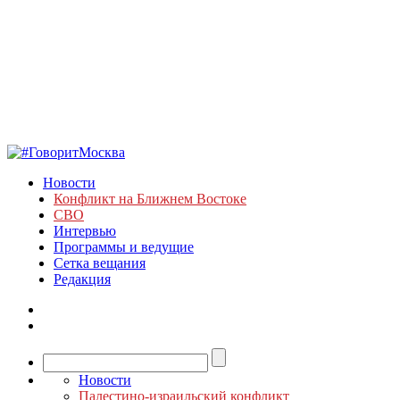
Новости
Конфликт на Ближнем Востоке
СВО
Интервью
Программы и ведущие
Сетка вещания
Редакция
Новости
Палестино-израильский конфликт