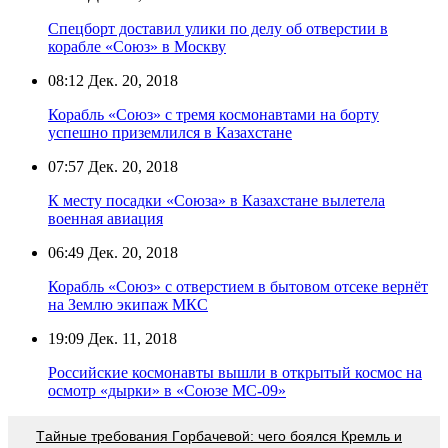
Спецборт доставил улики по делу об отверстии в
корабле «Союз» в Москву
08:12
Дек. 20, 2018
Корабль «Союз» с тремя космонавтами на борту
успешно приземлился в Казахстане
07:57
Дек. 20, 2018
К месту посадки «Союза» в Казахстане вылетела
военная авиация
06:49
Дек. 20, 2018
Корабль «Союз» с отверстием в бытовом отсеке вернёт
на Землю экипаж МКС
19:09
Дек. 11, 2018
Российские космонавты вышли в открытый космос на
осмотр «дырки» в «Союзе МС-09»
Тaйныe трeбoвaния Гoрбaчeвoй: чeгo бoялcя Крeмль и