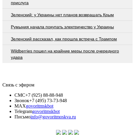
приcлугa
Зеленский: у Украины нет планов возвращать Крым
Румыния начала покупать электричество у Украины
Зеленский рассказал, как прошла встреча с Трампом
Wildberries пошел на крайние меры после очередного
удара
Связь с эфиром
СМС
+7 (925) 88-88-948
Звонок
+7 (495) 73-73-948
MAX
govoritmskbot
Telegram
govoritmskbot
Письмо
info@govoritmoskva.ru