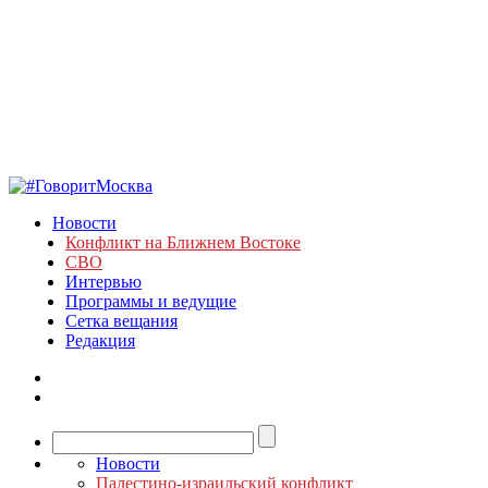
Новости
Конфликт на Ближнем Востоке
СВО
Интервью
Программы и ведущие
Сетка вещания
Редакция
Новости
Палестино-израильский конфликт