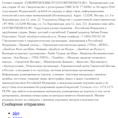
Сетевое издание «ГОВОРИТМОСКВА.РУ/GOVORITMOSKVA.RU». Предназначено для
лиц старше 16 лет. Свидетельство о регистрации СМИ Эл № 77-64961 от 04 марта 2016
года выдано Федеральной службой по надзору в сфере связи, информационных
технологий и массовых коммуникаций (Роскомнадзор). Адрес: 123298, Москва, ул. 3-я
Хорошевская, дом 12, пом. 22. Учредитель Общество с ограниченной ответственностью
«РУ ФМ» (123298 Москва, ул. 3-я Хорошевская, дом 12, пом. 22). Доменное имя сайта
GOVORITMOSKVA.RU. Территория распространения – Российская Федерация и
зарубежные страны. Языки: русский и английский. Главный редактор Бабаян Роман
Георгиевич. Email: info@govoritmoskva.ru. Номер телефона: +7 (495) 950-62-26
*Экстремистские и террористические организации, запрещенные в Российской
Федерации: «Правый сектор», «Украинская повстанческая армия» (УПА), «ИГИЛ»,
«Джабхат Фатх аш-Шам» (бывшая «Джабхат ан-Нусра», «Джебхат ан-Нусра»),
Коалиция исламских группировок «Хайят Тахрир аш-Шам», Национал-Большевистская
партия, «Аль-Каида», «УНА-УНСО», «Талибан», «Меджлис крымско-татарского
народа», «Свидетели Иеговы», «Мизантропик Дивижн», «Братство» Корчинского,
«Артподготовка», Религиозная организация «Управленческий центр Свидетелей Иеговы
в России» и входящие в ее структуру местные религиозные организации.
Информация, размещенная на портале, а именно: текстовые материалы, элементы
дизайна, логотипы, товарные знаки, фотографии, видео и аудио охраняются
законодательством Российской Федерации и международными нормами права и не
могут быть использованы без разрешения правообладателей. Согласно ст.ст. 1274,1275
ГК РФ, при любом использовании материалов, размещенных на портале, в том числе
цитировании, активная гиперссылка на материал является обязательной. Мнение
редакции может не совпадать с мнением отдельных авторов и колумнистов.
Сообщение отправлено
play
pause