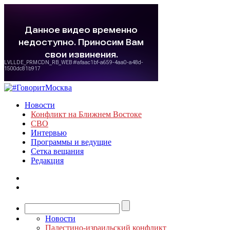
Новости
Конфликт на Ближнем Востоке
СВО
Интервью
Программы и ведущие
Сетка вещания
Редакция
Новости
Палестино-израильский конфликт