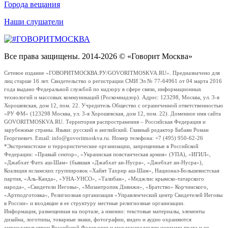
Города вещания
Наши слушатели
Все права защищены. 2014-2026 © «Говорит Москва»
Сетевое издание «ГОВОРИТМОСКВА.РУ/GOVORITMOSKVA.RU». Предназначено для
лиц старше 16 лет. Свидетельство о регистрации СМИ Эл № 77-64961 от 04 марта 2016
года выдано Федеральной службой по надзору в сфере связи, информационных
технологий и массовых коммуникаций (Роскомнадзор). Адрес: 123298, Москва, ул. 3-я
Хорошевская, дом 12, пом. 22. Учредитель Общество с ограниченной ответственностью
«РУ ФМ» (123298 Москва, ул. 3-я Хорошевская, дом 12, пом. 22). Доменное имя сайта
GOVORITMOSKVA.RU. Территория распространения – Российская Федерация и
зарубежные страны. Языки: русский и английский. Главный редактор Бабаян Роман
Георгиевич. Email: info@govoritmoskva.ru. Номер телефона: +7 (495) 950-62-26
*Экстремистские и террористические организации, запрещенные в Российской
Федерации: «Правый сектор», «Украинская повстанческая армия» (УПА), «ИГИЛ»,
«Джабхат Фатх аш-Шам» (бывшая «Джабхат ан-Нусра», «Джебхат ан-Нусра»),
Коалиция исламских группировок «Хайят Тахрир аш-Шам», Национал-Большевистская
партия, «Аль-Каида», «УНА-УНСО», «Талибан», «Меджлис крымско-татарского
народа», «Свидетели Иеговы», «Мизантропик Дивижн», «Братство» Корчинского,
«Артподготовка», Религиозная организация «Управленческий центр Свидетелей Иеговы
в России» и входящие в ее структуру местные религиозные организации.
Информация, размещенная на портале, а именно: текстовые материалы, элементы
дизайна, логотипы, товарные знаки, фотографии, видео и аудио охраняются
законодательством Российской Федерации и международными нормами права и не