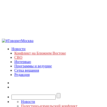
Новости
Конфликт на Ближнем Востоке
СВО
Интервью
Программы и ведущие
Сетка вещания
Редакция
Новости
Палестино-израильский конфликт