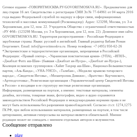
Сетевое издание «ГОВОРИТМОСКВА.РУ/GOVORITMOSKVA.RU». Предназначено для
лиц старше 16 лет. Свидетельство о регистрации СМИ Эл № 77-64961 от 04 марта 2016
года выдано Федеральной службой по надзору в сфере связи, информационных
технологий и массовых коммуникаций (Роскомнадзор). Адрес: 123298, Москва, ул. 3-я
Хорошевская, дом 12, пом. 22. Учредитель Общество с ограниченной ответственностью
«РУ ФМ» (123298 Москва, ул. 3-я Хорошевская, дом 12, пом. 22). Доменное имя сайта
GOVORITMOSKVA.RU. Территория распространения – Российская Федерация и
зарубежные страны. Языки: русский и английский. Главный редактор Бабаян Роман
Георгиевич. Email: info@govoritmoskva.ru. Номер телефона: +7 (495) 950-62-26
*Экстремистские и террористические организации, запрещенные в Российской
Федерации: «Правый сектор», «Украинская повстанческая армия» (УПА), «ИГИЛ»,
«Джабхат Фатх аш-Шам» (бывшая «Джабхат ан-Нусра», «Джебхат ан-Нусра»),
Коалиция исламских группировок «Хайят Тахрир аш-Шам», Национал-Большевистская
партия, «Аль-Каида», «УНА-УНСО», «Талибан», «Меджлис крымско-татарского
народа», «Свидетели Иеговы», «Мизантропик Дивижн», «Братство» Корчинского,
«Артподготовка», Религиозная организация «Управленческий центр Свидетелей Иеговы
в России» и входящие в ее структуру местные религиозные организации.
Информация, размещенная на портале, а именно: текстовые материалы, элементы
дизайна, логотипы, товарные знаки, фотографии, видео и аудио охраняются
законодательством Российской Федерации и международными нормами права и не
могут быть использованы без разрешения правообладателей. Согласно ст.ст. 1274,1275
ГК РФ, при любом использовании материалов, размещенных на портале, в том числе
цитировании, активная гиперссылка на материал является обязательной. Мнение
редакции может не совпадать с мнением отдельных авторов и колумнистов.
Сообщение отправлено
play