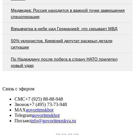
Медведев: Россия находится в важной точке завершения
спецоперации
Взрывчатка в небе над Германией: что скрывает МВД
50% уклонистов. Киевский депутат раскрыл детали
ситуации
По Надеждину после побега в страну НАТО прилетел
новый удар
Связь с эфиром
СМС
+7 (925) 88-88-948
Звонок
+7 (495) 73-73-948
MAX
govoritmskbot
Telegram
govoritmskbot
Письмо
info@govoritmoskva.ru