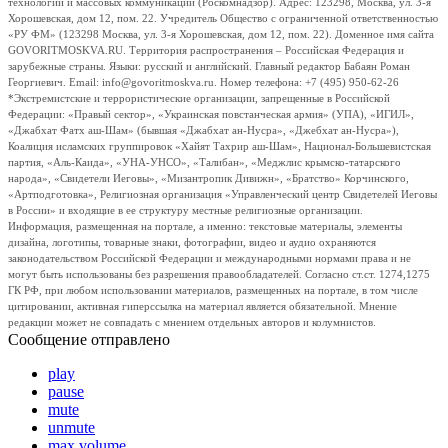
технологий и массовых коммуникаций (Роскомнадзор). Адрес: 123298, Москва, ул. 3-я
Хорошевская, дом 12, пом. 22. Учредитель Общество с ограниченной ответственностью
«РУ ФМ» (123298 Москва, ул. 3-я Хорошевская, дом 12, пом. 22). Доменное имя сайта
GOVORITMOSKVA.RU. Территория распространения – Российская Федерация и
зарубежные страны. Языки: русский и английский. Главный редактор Бабаян Роман
Георгиевич. Email: info@govoritmoskva.ru. Номер телефона: +7 (495) 950-62-26
*Экстремистские и террористические организации, запрещенные в Российской
Федерации: «Правый сектор», «Украинская повстанческая армия» (УПА), «ИГИЛ»,
«Джабхат Фатх аш-Шам» (бывшая «Джабхат ан-Нусра», «Джебхат ан-Нусра»),
Коалиция исламских группировок «Хайят Тахрир аш-Шам», Национал-Большевистская
партия, «Аль-Каида», «УНА-УНСО», «Талибан», «Меджлис крымско-татарского
народа», «Свидетели Иеговы», «Мизантропик Дивижн», «Братство» Корчинского,
«Артподготовка», Религиозная организация «Управленческий центр Свидетелей Иеговы
в России» и входящие в ее структуру местные религиозные организации.
Информация, размещенная на портале, а именно: текстовые материалы, элементы
дизайна, логотипы, товарные знаки, фотографии, видео и аудио охраняются
законодательством Российской Федерации и международными нормами права и не
могут быть использованы без разрешения правообладателей. Согласно ст.ст. 1274,1275
ГК РФ, при любом использовании материалов, размещенных на портале, в том числе
цитировании, активная гиперссылка на материал является обязательной. Мнение
редакции может не совпадать с мнением отдельных авторов и колумнистов.
Сообщение отправлено
play
pause
mute
unmute
max volume