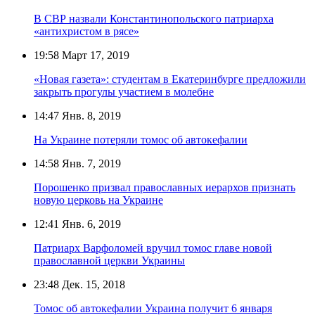
В СВР назвали Константинопольского патриарха
«антихристом в рясе»
19:58
Март 17, 2019
«Новая газета»: студентам в Екатеринбурге предложили
закрыть прогулы участием в молебне
14:47
Янв. 8, 2019
На Украине потеряли томос об автокефалии
14:58
Янв. 7, 2019
Порошенко призвал православных иерархов признать
новую церковь на Украине
12:41
Янв. 6, 2019
Патриарх Варфоломей вручил томос главе новой
православной церкви Украины
23:48
Дек. 15, 2018
Томос об автокефалии Украина получит 6 января