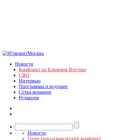
Новости
Конфликт на Ближнем Востоке
СВО
Интервью
Программы и ведущие
Сетка вещания
Редакция
Новости
Палестино-израильский конфликт