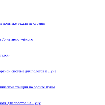
 попытке уехать из страны
е 75-летнего учёного
тался»
ртной системе для полётов к Луне
мической станции на орбите Луны
абля для полётов на Луну