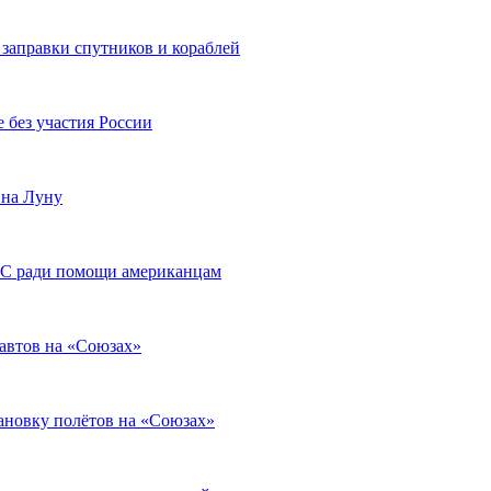
 заправки спутников и кораблей
без участия России
 на Луну
МКС ради помощи американцам
навтов на «Союзах»
ановку полётов на «Союзах»