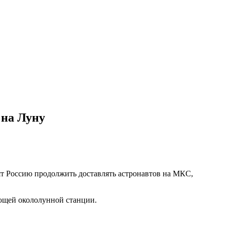
 на Луну
ят Россию продолжить доставлять астронавтов на МКС,
ющей окололунной станции.