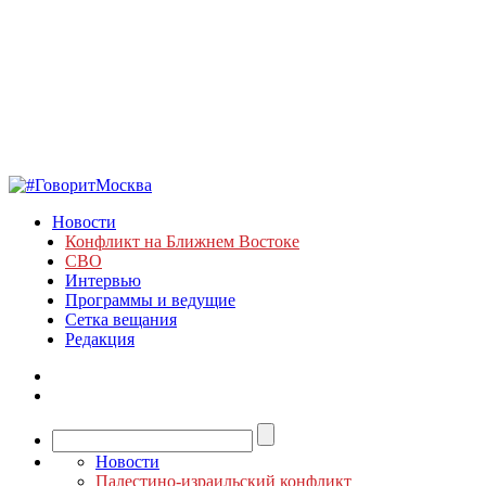
Новости
Конфликт на Ближнем Востоке
СВО
Интервью
Программы и ведущие
Сетка вещания
Редакция
Новости
Палестино-израильский конфликт