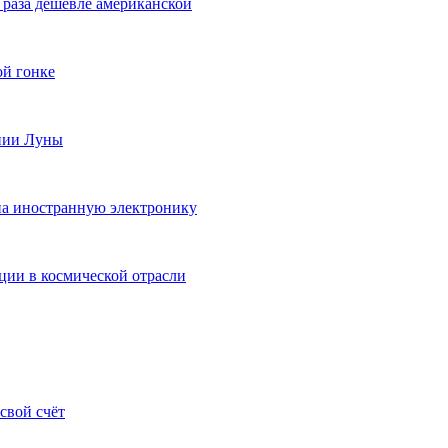
4 раза дешевле американской
ой гонке
ении Луны
на иностранную электронику
ции в космической отрасли
свой счёт