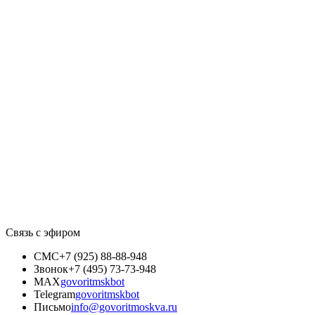
Связь с эфиром
СМС
+7 (925) 88-88-948
Звонок
+7 (495) 73-73-948
MAX
govoritmskbot
Telegram
govoritmskbot
Письмо
info@govoritmoskva.ru