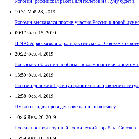
Рогозин: российская ракета для полётов на Луну будет в 
10:31
Май 28, 2019
Рогозин высказался против участия России в новой лунн
09:17
Фев. 15, 2019
В NASA рассказали о роли российского «Союза» в осво
20:22
Фев. 4, 2019
Роскосмос объяснил проблемы в космонавтике запретом 
13:59
Фев. 4, 2019
Рогозин доложил Путину о работе по исправлению ситуа
12:58
Фев. 4, 2019
Путин сегодня проведёт совещание по космосу
10:46
Янв. 20, 2019
Россия построит лунный космический корабль «Союз» за 
15:59
Янв. 10, 2019