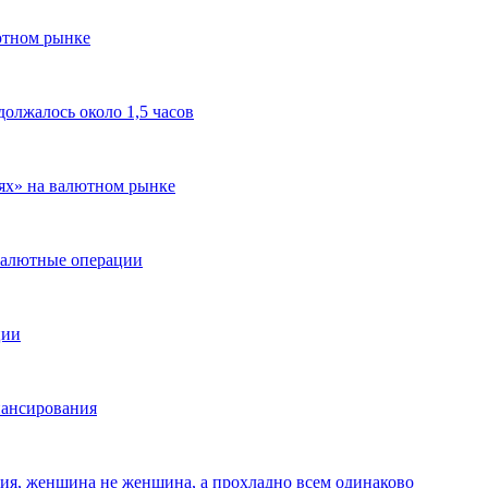
ютном рынке
олжалось около 1,5 часов
ях» на валютном рынке
 валютные операции
ции
нансирования
ция, женщина не женщина, а прохладно всем одинаково