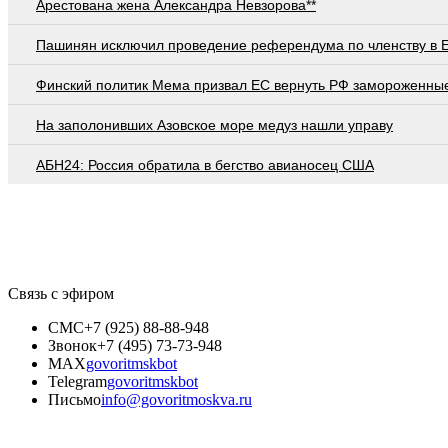
Арестована жена Александра Невзорова**
Пашинян исключил проведение референдума по членству в 
Финский политик Мема призвал ЕС вернуть РФ замороженны
На заполонивших Азовское море медуз нашли управу
АБН24: Россия обратила в бегство авианосец США
Связь с эфиром
СМС
+7 (925) 88-88-948
Звонок
+7 (495) 73-73-948
MAX
govoritmskbot
Telegram
govoritmskbot
Письмо
info@govoritmoskva.ru