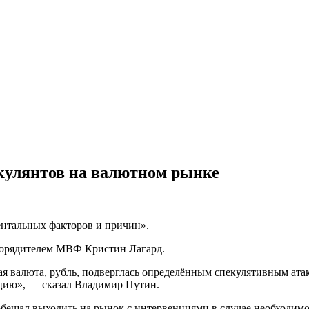
екулянтов на валютном рынке
ентальных факторов и причин».
аспорядителем МВФ Кристин Лагард.
ая валюта, рубль, подверглась определённым спекулятивным атак
ацию», — сказал Владимир Путин.
ообещал выходить на рынок с интервенциями в случае необходимо