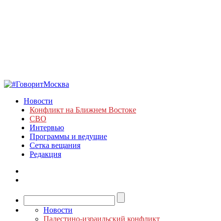
Новости
Конфликт на Ближнем Востоке
СВО
Интервью
Программы и ведущие
Сетка вещания
Редакция
Новости
Палестино-израильский конфликт