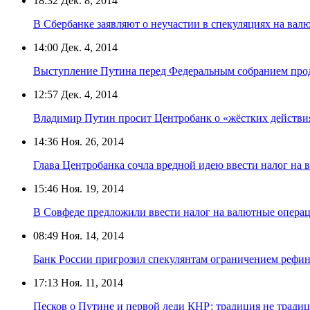
18:32
Дек. 8, 2014
В Сбербанке заявляют о неучастии в спекуляциях на вал
14:00
Дек. 4, 2014
Выступление Путина перед Федеральным собранием прод
12:57
Дек. 4, 2014
Владимир Путин просит Центробанк о «жёстких действи
14:36
Ноя. 26, 2014
Глава Центробанка сочла вредной идею ввести налог на
15:46
Ноя. 19, 2014
В Совфеде предложили ввести налог на валютные опера
08:49
Ноя. 14, 2014
Банк России пригрозил спекулянтам ограничением рефи
17:13
Ноя. 11, 2014
Песков о Путине и первой леди КНР: традиция не тради