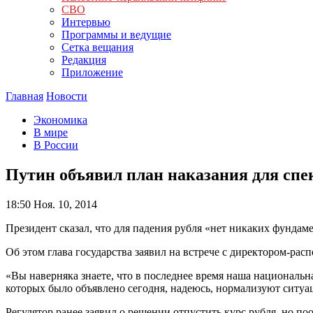
СВО
Интервью
Программы и ведущие
Сетка вещания
Редакция
Приложение
Главная
Новости
Экономика
В мире
В России
Путин объявил план наказания для сп
18:50
Ноя. 10, 2014
Президент сказал, что для падения рубля «нет никаких фундам
Об этом глава государства заявил на встрече с директором-р
«Вы наверняка знаете, что в последнее время наша национальн
которых было объявлено сегодня, надеюсь, нормализуют ситу
Регулятор ранее заявил о решении отпустить курс рубля, но п