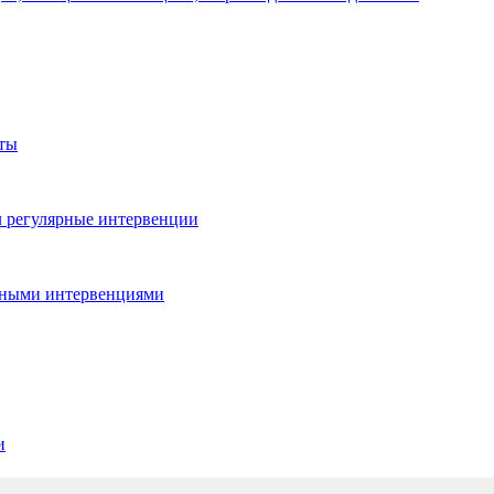
юты
л регулярные интервенции
ьными интервенциями
и