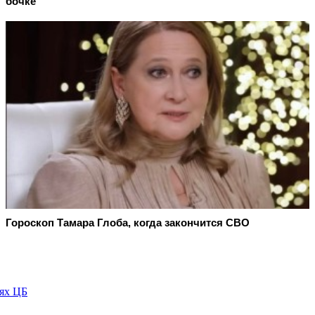
бочке
Гороскоп Тамара Глоба, когда закончится СВО
иях ЦБ