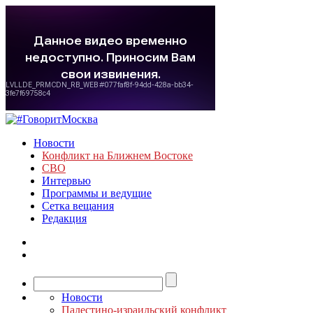
Новости
Конфликт на Ближнем Востоке
СВО
Интервью
Программы и ведущие
Сетка вещания
Редакция
Новости
Палестино-израильский конфликт