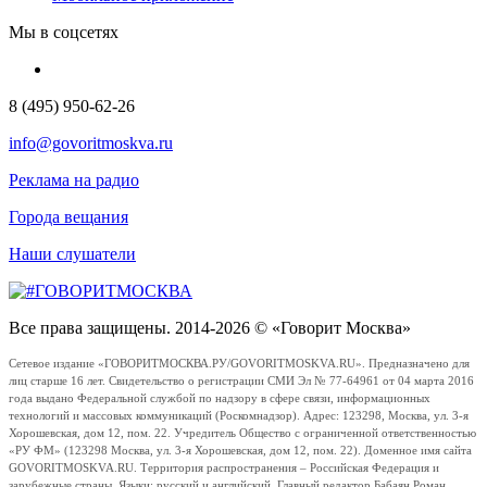
Мы в соцсетях
8 (495) 950-62-26
info@govoritmoskva.ru
Реклама на радио
Города вещания
Наши слушатели
Все права защищены. 2014-2026 © «Говорит Москва»
Сетевое издание «ГОВОРИТМОСКВА.РУ/GOVORITMOSKVA.RU». Предназначено для
лиц старше 16 лет. Свидетельство о регистрации СМИ Эл № 77-64961 от 04 марта 2016
года выдано Федеральной службой по надзору в сфере связи, информационных
технологий и массовых коммуникаций (Роскомнадзор). Адрес: 123298, Москва, ул. 3-я
Хорошевская, дом 12, пом. 22. Учредитель Общество с ограниченной ответственностью
«РУ ФМ» (123298 Москва, ул. 3-я Хорошевская, дом 12, пом. 22). Доменное имя сайта
GOVORITMOSKVA.RU. Территория распространения – Российская Федерация и
зарубежные страны. Языки: русский и английский. Главный редактор Бабаян Роман