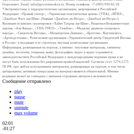
Георгиевич. Email: info@govoritmoskva.ru. Номер телефона: +7 (495) 950-62-26
*Экстремистские и террористические организации, запрещенные в Российской
Федерации: «Правый сектор», «Украинская повстанческая армия» (УПА), «ИГИЛ»,
«Джабхат Фатх аш-Шам» (бывшая «Джабхат ан-Нусра», «Джебхат ан-Нусра»),
Коалиция исламских группировок «Хайят Тахрир аш-Шам», Национал-Большевистская
партия, «Аль-Каида», «УНА-УНСО», «Талибан», «Меджлис крымско-татарского
народа», «Свидетели Иеговы», «Мизантропик Дивижн», «Братство» Корчинского,
«Артподготовка», Религиозная организация «Управленческий центр Свидетелей Иеговы
в России» и входящие в ее структуру местные религиозные организации.
Информация, размещенная на портале, а именно: текстовые материалы, элементы
дизайна, логотипы, товарные знаки, фотографии, видео и аудио охраняются
законодательством Российской Федерации и международными нормами права и не
могут быть использованы без разрешения правообладателей. Согласно ст.ст. 1274,1275
ГК РФ, при любом использовании материалов, размещенных на портале, в том числе
цитировании, активная гиперссылка на материал является обязательной. Мнение
редакции может не совпадать с мнением отдельных авторов и колумнистов.
Сообщение отправлено
play
pause
mute
unmute
max volume
02:01
-01:27