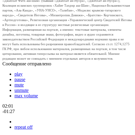
«Джабхат Фатх аш-Шам» (бывшая «Джабхат ан-Нусра», «Джебхат ан-Нусра»),
Коалиция исламских группировок «Хайят Тахрир аш-Шам», Национал-Большевистская
партия, «Аль-Каида», «УНА-УНСО», «Талибан», «Меджлис крымско-татарского
народа», «Свидетели Иеговы», «Мизантропик Дивижн», «Братство» Корчинского,
«Артподготовка», Религиозная организация «Управленческий центр Свидетелей Иеговы
в России» и входящие в ее структуру местные религиозные организации.
Информация, размещенная на портале, а именно: текстовые материалы, элементы
дизайна, логотипы, товарные знаки, фотографии, видео и аудио охраняются
законодательством Российской Федерации и международными нормами права и не
могут быть использованы без разрешения правообладателей. Согласно ст.ст. 1274,1275
ГК РФ, при любом использовании материалов, размещенных на портале, в том числе
цитировании, активная гиперссылка на материал является обязательной. Мнение
редакции может не совпадать с мнением отдельных авторов и колумнистов.
Сообщение отправлено
play
pause
mute
unmute
max volume
02:01
-01:27
repeat off