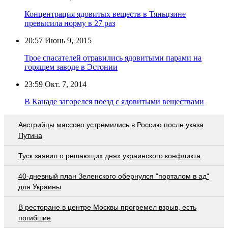
Концентрация ядовитых веществ в Тяньцзине
превысила норму в 27 раз
20:57
Июнь 9, 2015
Трое спасателей отравились ядовитыми парами на
горящем заводе в Эстонии
23:59
Окт. 7, 2014
В Канаде загорелся поезд с ядовитыми веществами
Австрийцы массово устремились в Россию после указа
Путина
Туск заявил о решающих днях украинского конфликта
40-дневный план Зеленского обернулся "порталом в ад"
для Украины
В ресторане в центре Москвы прогремел взрыв, есть
погибшие