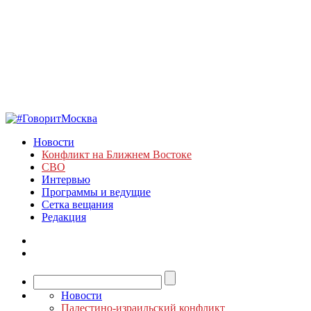
Новости
Конфликт на Ближнем Востоке
СВО
Интервью
Программы и ведущие
Сетка вещания
Редакция
Новости
Палестино-израильский конфликт