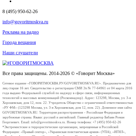
8 (495) 950-62-26
info@govoritmoskva.ru
Реклама на радио
Города вещания
Наши слушатели
Все права защищены. 2014-2026 © «Говорит Москва»
Сетевое издание «ГОВОРИТМОСКВА.РУ/GOVORITMOSKVA.RU». Предназначено для
лиц старше 16 лет. Свидетельство о регистрации СМИ Эл № 77-64961 от 04 марта 2016
года выдано Федеральной службой по надзору в сфере связи, информационных
технологий и массовых коммуникаций (Роскомнадзор). Адрес: 123298, Москва, ул. 3-я
Хорошевская, дом 12, пом. 22. Учредитель Общество с ограниченной ответственностью
«РУ ФМ» (123298 Москва, ул. 3-я Хорошевская, дом 12, пом. 22). Доменное имя сайта
GOVORITMOSKVA.RU. Территория распространения – Российская Федерация и
зарубежные страны. Языки: русский и английский. Главный редактор Бабаян Роман
Георгиевич. Email: info@govoritmoskva.ru. Номер телефона: +7 (495) 950-62-26
*Экстремистские и террористические организации, запрещенные в Российской
Федерации: «Правый сектор», «Украинская повстанческая армия» (УПА), «ИГИЛ»,