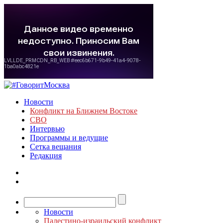
Новости
Конфликт на Ближнем Востоке
СВО
Интервью
Программы и ведущие
Сетка вещания
Редакция
Новости
Палестино-израильский конфликт