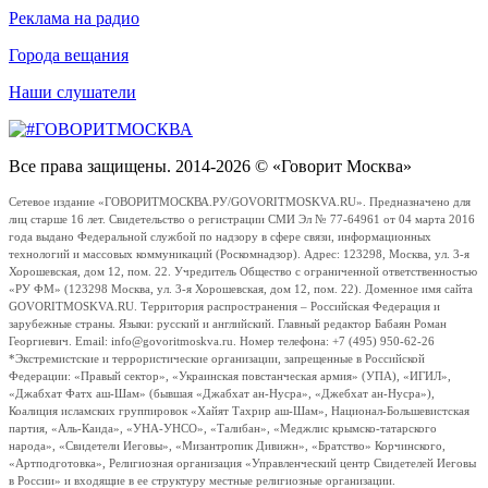
Реклама на радио
Города вещания
Наши слушатели
Все права защищены. 2014-2026 © «Говорит Москва»
Сетевое издание «ГОВОРИТМОСКВА.РУ/GOVORITMOSKVA.RU». Предназначено для
лиц старше 16 лет. Свидетельство о регистрации СМИ Эл № 77-64961 от 04 марта 2016
года выдано Федеральной службой по надзору в сфере связи, информационных
технологий и массовых коммуникаций (Роскомнадзор). Адрес: 123298, Москва, ул. 3-я
Хорошевская, дом 12, пом. 22. Учредитель Общество с ограниченной ответственностью
«РУ ФМ» (123298 Москва, ул. 3-я Хорошевская, дом 12, пом. 22). Доменное имя сайта
GOVORITMOSKVA.RU. Территория распространения – Российская Федерация и
зарубежные страны. Языки: русский и английский. Главный редактор Бабаян Роман
Георгиевич. Email: info@govoritmoskva.ru. Номер телефона: +7 (495) 950-62-26
*Экстремистские и террористические организации, запрещенные в Российской
Федерации: «Правый сектор», «Украинская повстанческая армия» (УПА), «ИГИЛ»,
«Джабхат Фатх аш-Шам» (бывшая «Джабхат ан-Нусра», «Джебхат ан-Нусра»),
Коалиция исламских группировок «Хайят Тахрир аш-Шам», Национал-Большевистская
партия, «Аль-Каида», «УНА-УНСО», «Талибан», «Меджлис крымско-татарского
народа», «Свидетели Иеговы», «Мизантропик Дивижн», «Братство» Корчинского,
«Артподготовка», Религиозная организация «Управленческий центр Свидетелей Иеговы
в России» и входящие в ее структуру местные религиозные организации.