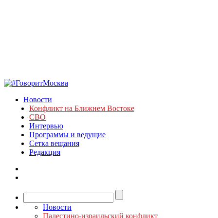
Новости
Конфликт на Ближнем Востоке
СВО
Интервью
Программы и ведущие
Сетка вещания
Редакция
Новости
Палестино-израильский конфликт