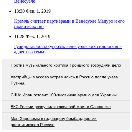
Венесуэле
13:30
Фев. 1, 2019
Кремль считает партнёрами в Венесуэле Мадуро и его
правительство
11:28
Фев. 1, 2019
Гуайдо заявил об угрозах венесуэльских силовиков в
адрес его семьи
Против музыкального критика Троицкого возбудили дело
Австрийцы массово устремились в Россию после указа
Путина
США: Иран готовит 100-тысячную армию для Украины
ВКС России разрушили ключевой мост в Славянске
Мэр Хиросимы в годовщину бомбардировки
раскритиковал Россию