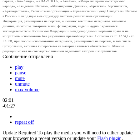
партия, «Аль-Каида», «УНА-УНСО», «Талибан», «Меджлис крымско-татарского
народа», «Свидетели Иеговы», «Мизантропик Дивижн», «Братство» Корчинского,
«Артподготовка», Религиозная организация «Управленческий центр Свидетелей Иеговы
в России» и входящие в ее структуру местные религиозные организации.
Информация, размещенная на портале, а именно: текстовые материалы, элементы
дизайна, логотипы, товарные знаки, фотографии, видео и аудио охраняются
законодательством Российской Федерации и международными нормами права и не
могут быть использованы без разрешения правообладателей. Согласно ст.ст. 1274,1275
ГК РФ, при любом использовании материалов, размещенных на портале, в том числе
цитировании, активная гиперссылка на материал является обязательной. Мнение
редакции может не совпадать с мнением отдельных авторов и колумнистов.
Сообщение отправлено
play
pause
mute
unmute
max volume
02:01
-01:27
repeat off
Update Required
To play the media you will need to either update
your browser to a recent version or update your
Flash plugin
.