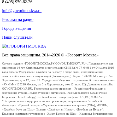
8 (495) 950-62-26
info@govoritmoskva.ru
Реклама на радио
Города вещания
Наши слушатели
Все права защищены. 2014-2026 © «Говорит Москва»
Сетевое издание «ГОВОРИТМОСКВА.РУ/GOVORITMOSKVA.RU». Предназначено для
лиц старше 16 лет. Свидетельство о регистрации СМИ Эл № 77-64961 от 04 марта 2016
года выдано Федеральной службой по надзору в сфере связи, информационных
технологий и массовых коммуникаций (Роскомнадзор). Адрес: 123298, Москва, ул. 3-я
Хорошевская, дом 12, пом. 22. Учредитель Общество с ограниченной ответственностью
«РУ ФМ» (123298 Москва, ул. 3-я Хорошевская, дом 12, пом. 22). Доменное имя сайта
GOVORITMOSKVA.RU. Территория распространения – Российская Федерация и
зарубежные страны. Языки: русский и английский. Главный редактор Бабаян Роман
Георгиевич. Email: info@govoritmoskva.ru. Номер телефона: +7 (495) 950-62-26
*Экстремистские и террористические организации, запрещенные в Российской
Федерации: «Правый сектор», «Украинская повстанческая армия» (УПА), «ИГИЛ»,
«Джабхат Фатх аш-Шам» (бывшая «Джабхат ан-Нусра», «Джебхат ан-Нусра»),
Коалиция исламских группировок «Хайят Тахрир аш-Шам», Национал-Большевистская