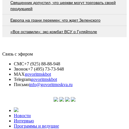
Священник допустил, что церкви могут торговать своей
продукцией
Европа на грани перемен: что ждет Зеленского
«Все оставили»: экс-комбат ВСУ о Гуляйполе
Связь с эфиром
СМС
+7 (925) 88-88-948
Звонок
+7 (495) 73-73-948
MAX
govoritmskbot
Telegram
govoritmskbot
Письмо
info@govoritmoskva.ru
Новости
Интервью
Программы и ведущие