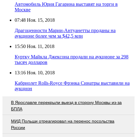
Автомобиль Юрия Гагарина выставят на торги в
Москве
07:48
Ноя. 15, 2018
Драгоценности Марии-Антуанетты проданы на
аукционе более чем за $42,5 млн
15:50
Ноя. 11, 2018
Куртку Майкла Джексона продали на аукционе за 298
тысяч долларов
13:16
Ноя. 10, 2018
Кабриолет Rolls-Royce Фрэнка Синатры выставили на
аукцион
В Ярославле перекрыли выезд в сторону Москвы из-за
БПЛА
МИД Польши отреагировал на перенос посольства
России