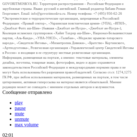
GOVORITMOSKVA.RU. Территория распространения – Российская Федерация и
зарубежные страны. Языки: русский и английский. Главный редактор Бабаян Роман
Георгиевич. Email: info@govoritmoskva.ru. Номер телефона: +7 (495) 950-62-26
*Экстремистские и террористические организации, запрещенные в Российской
Федерации: «Правый сектор», «Украинская повстанческая армия» (УПА), «ИГИЛ»,
«Джабхат Фатх аш-Шам» (бывшая «Джабхат ан-Нусра», «Джебхат ан-Нусра»),
Коалиция исламских группировок «Хайят Тахрир аш-Шам», Национал-Большевистская
партия, «Аль-Каида», «УНА-УНСО», «Талибан», «Меджлис крымско-татарского
народа», «Свидетели Иеговы», «Мизантропик Дивижн», «Братство» Корчинского,
«Артподготовка», Религиозная организация «Управленческий центр Свидетелей Иеговы
в России» и входящие в ее структуру местные религиозные организации.
Информация, размещенная на портале, а именно: текстовые материалы, элементы
дизайна, логотипы, товарные знаки, фотографии, видео и аудио охраняются
законодательством Российской Федерации и международными нормами права и не
могут быть использованы без разрешения правообладателей. Согласно ст.ст. 1274,1275
ГК РФ, при любом использовании материалов, размещенных на портале, в том числе
цитировании, активная гиперссылка на материал является обязательной. Мнение
редакции может не совпадать с мнением отдельных авторов и колумнистов.
Сообщение отправлено
play
pause
mute
unmute
max volume
02:01