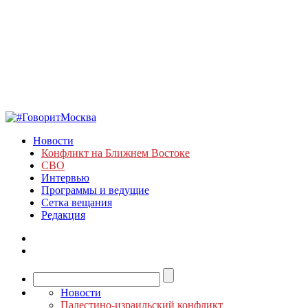
Новости
Конфликт на Ближнем Востоке
СВО
Интервью
Программы и ведущие
Сетка вещания
Редакция
Новости
Палестино-израильский конфликт