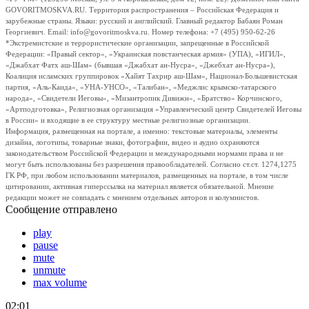
GOVORITMOSKVA.RU. Территория распространения – Российская Федерация и
зарубежные страны. Языки: русский и английский. Главный редактор Бабаян Роман
Георгиевич. Email: info@govoritmoskva.ru. Номер телефона: +7 (495) 950-62-26
*Экстремистские и террористические организации, запрещенные в Российской
Федерации: «Правый сектор», «Украинская повстанческая армия» (УПА), «ИГИЛ»,
«Джабхат Фатх аш-Шам» (бывшая «Джабхат ан-Нусра», «Джебхат ан-Нусра»),
Коалиция исламских группировок «Хайят Тахрир аш-Шам», Национал-Большевистская
партия, «Аль-Каида», «УНА-УНСО», «Талибан», «Меджлис крымско-татарского
народа», «Свидетели Иеговы», «Мизантропик Дивижн», «Братство» Корчинского,
«Артподготовка», Религиозная организация «Управленческий центр Свидетелей Иеговы
в России» и входящие в ее структуру местные религиозные организации.
Информация, размещенная на портале, а именно: текстовые материалы, элементы
дизайна, логотипы, товарные знаки, фотографии, видео и аудио охраняются
законодательством Российской Федерации и международными нормами права и не
могут быть использованы без разрешения правообладателей. Согласно ст.ст. 1274,1275
ГК РФ, при любом использовании материалов, размещенных на портале, в том числе
цитировании, активная гиперссылка на материал является обязательной. Мнение
редакции может не совпадать с мнением отдельных авторов и колумнистов.
Сообщение отправлено
play
pause
mute
unmute
max volume
02:01