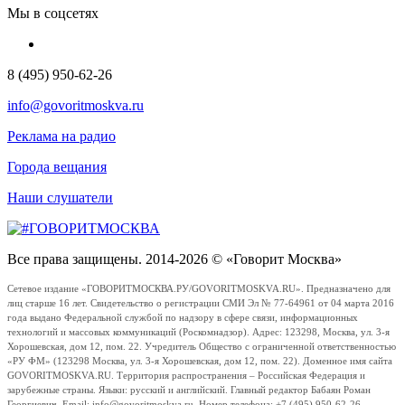
Мы в соцсетях
8 (495) 950-62-26
info@govoritmoskva.ru
Реклама на радио
Города вещания
Наши слушатели
Все права защищены. 2014-2026 © «Говорит Москва»
Сетевое издание «ГОВОРИТМОСКВА.РУ/GOVORITMOSKVA.RU». Предназначено для
лиц старше 16 лет. Свидетельство о регистрации СМИ Эл № 77-64961 от 04 марта 2016
года выдано Федеральной службой по надзору в сфере связи, информационных
технологий и массовых коммуникаций (Роскомнадзор). Адрес: 123298, Москва, ул. 3-я
Хорошевская, дом 12, пом. 22. Учредитель Общество с ограниченной ответственностью
«РУ ФМ» (123298 Москва, ул. 3-я Хорошевская, дом 12, пом. 22). Доменное имя сайта
GOVORITMOSKVA.RU. Территория распространения – Российская Федерация и
зарубежные страны. Языки: русский и английский. Главный редактор Бабаян Роман
Георгиевич. Email: info@govoritmoskva.ru. Номер телефона: +7 (495) 950-62-26