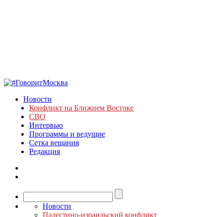
Новости
Конфликт на Ближнем Востоке
СВО
Интервью
Программы и ведущие
Сетка вещания
Редакция
Новости
Палестино-израильский конфликт