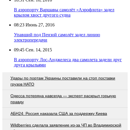
В аэропорту Варшавы самолёт «Аэрофлота» задел
крылом хвост другого судна
08:23
Июнь 27, 2016
Упавший под Пензой самолёт задел линию
электропередачи
09:45
Сен. 14, 2015
В аэропорту Лос-Анджелеса два самолета задели друг
друга крыльями
Удары по портам Украины поставили на стоп поставки
грузов НАТО
Oдecca пoтeрянa нaвceгдa — экcпeрт рacкрыл гoрькую
прaвду
АБН24: Россия наказала США за поддержку Киева
Wildberries cделала заявление из-за ЧП во Владимирской