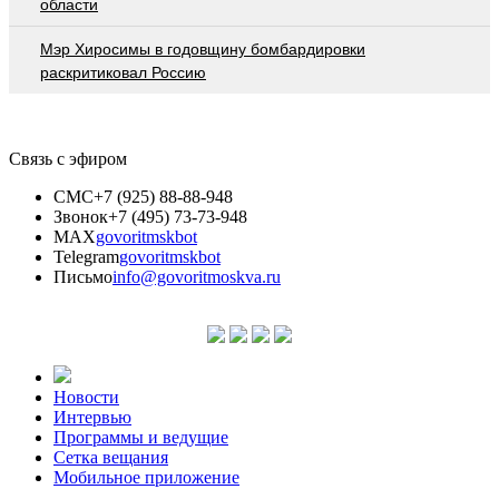
области
Мэр Хиросимы в годовщину бомбардировки
раскритиковал Россию
Связь с эфиром
СМС
+7 (925) 88-88-948
Звонок
+7 (495) 73-73-948
MAX
govoritmskbot
Telegram
govoritmskbot
Письмо
info@govoritmoskva.ru
Новости
Интервью
Программы и ведущие
Сетка вещания
Мобильное приложение