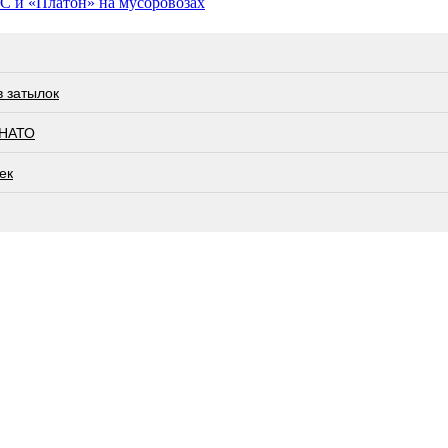
 и «Платон» на мусоровозах
в затылок
 НАТО
ек