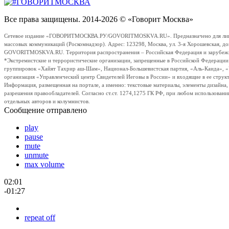
Все права защищены. 2014-2026 © «Говорит Москва»
Сетевое издание «ГОВОРИТМОСКВА.РУ/GOVORITMOSKVA.RU». Предназначено для лиц стар
массовых коммуникаций (Роскомнадзор). Адрес: 123298, Москва, ул. 3-я Хорошевская, д
GOVORITMOSKVA.RU. Территория распространения – Российская Федерация и зарубежные с
*Экстремистские и террористические организации, запрещенные в Российской Федераци
группировок «Хайят Тахрир аш-Шам», Национал-Большевистская партия, «Аль-Каида», 
организация «Управленческий центр Свидетелей Иеговы в России» и входящие в ее струк
Информация, размещенная на портале, а именно: текстовые материалы, элементы дизайна
разрешения правообладателей. Согласно ст.ст. 1274,1275 ГК РФ, при любом использовани
отдельных авторов и колумнистов.
Сообщение отправлено
play
pause
mute
unmute
max volume
02:01
-01:27
repeat off