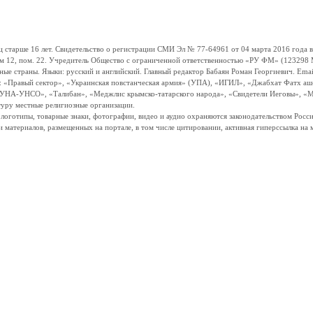
ше 16 лет. Свидетельство о регистрации СМИ Эл № 77-64961 от 04 марта 2016 года вы
ом 12, пом. 22. Учредитель Общество с ограниченной ответственностью «РУ ФМ» (123298 Мо
траны. Языки: русский и английский. Главный редактор Бабаян Роман Георгиевич. Email:
и: «Правый сектор», «Украинская повстанческая армия» (УПА), «ИГИЛ», «Джабхат Фатх а
«УНА-УНСО», «Талибан», «Меджлис крымско-татарского народа», «Свидетели Иеговы», «М
туру местные религиозные организации.
, логотипы, товарные знаки, фотографии, видео и аудио охраняются законодательством Ро
и материалов, размещенных на портале, в том числе цитировании, активная гиперссылка на 