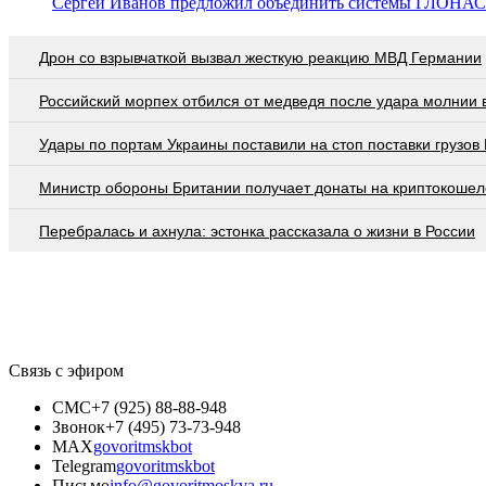
Сергей Иванов предложил объединить системы ГЛОНАСС
Дрон со взрывчаткой вызвал жесткую реакцию МВД Германии
Российский морпех отбился от медведя после удара молнии 
Удары по портам Украины поставили на стоп поставки грузов
Министр обороны Британии получает донаты на криптокошел
Перебралась и ахнула: эстонка рассказала о жизни в России
Связь с эфиром
СМС
+7 (925) 88-88-948
Звонок
+7 (495) 73-73-948
MAX
govoritmskbot
Telegram
govoritmskbot
Письмо
info@govoritmoskva.ru