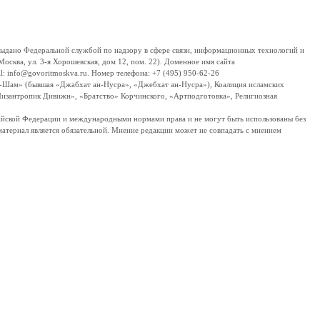
дано Федеральной службой по надзору в сфере связи, информационных технологий и
сква, ул. 3-я Хорошевская, дом 12, пом. 22). Доменное имя сайта
 info@govoritmoskva.ru. Номер телефона: +7 (495) 950-62-26
ш-Шам» (бывшая «Джабхат ан-Нусра», «Джебхат ан-Нусра»), Коалиция исламских
изантропик Дивижн», «Братство» Корчинского, «Артподготовка», Религиозная
ссийской Федерации и международными нормами права и не могут быть использованы без
материал является обязательной. Мнение редакции может не совпадать с мнением