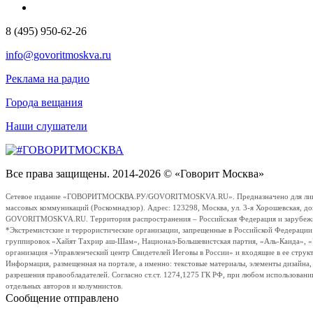
8 (495) 950-62-26
info@govoritmoskva.ru
Реклама на радио
Города вещания
Наши слушатели
Все права защищены. 2014-2026 © «Говорит Москва»
Сетевое издание «ГОВОРИТМОСКВА.РУ/GOVORITMOSKVA.RU». Предназначено для лиц стар
массовых коммуникаций (Роскомнадзор). Адрес: 123298, Москва, ул. 3-я Хорошевская, д
GOVORITMOSKVA.RU. Территория распространения – Российская Федерация и зарубежные с
*Экстремистские и террористические организации, запрещенные в Российской Федераци
группировок «Хайят Тахрир аш-Шам», Национал-Большевистская партия, «Аль-Каида», 
организация «Управленческий центр Свидетелей Иеговы в России» и входящие в ее струк
Информация, размещенная на портале, а именно: текстовые материалы, элементы дизайна
разрешения правообладателей. Согласно ст.ст. 1274,1275 ГК РФ, при любом использовани
отдельных авторов и колумнистов.
Сообщение отправлено