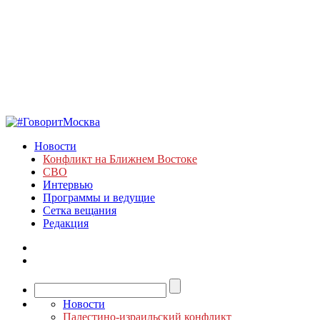
Новости
Конфликт на Ближнем Востоке
СВО
Интервью
Программы и ведущие
Сетка вещания
Редакция
Новости
Палестино-израильский конфликт