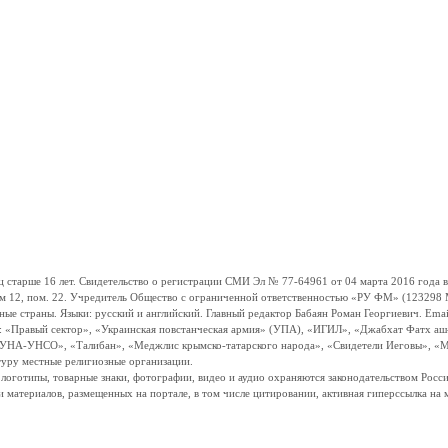
ше 16 лет. Свидетельство о регистрации СМИ Эл № 77-64961 от 04 марта 2016 года вы
ом 12, пом. 22. Учредитель Общество с ограниченной ответственностью «РУ ФМ» (123298 Мо
траны. Языки: русский и английский. Главный редактор Бабаян Роман Георгиевич. Email:
и: «Правый сектор», «Украинская повстанческая армия» (УПА), «ИГИЛ», «Джабхат Фатх а
«УНА-УНСО», «Талибан», «Меджлис крымско-татарского народа», «Свидетели Иеговы», «М
туру местные религиозные организации.
, логотипы, товарные знаки, фотографии, видео и аудио охраняются законодательством Ро
и материалов, размещенных на портале, в том числе цитировании, активная гиперссылка на 