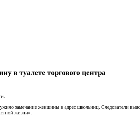
у в туалете торгового центра
ти.
жило замечание женщины в адрес школьниц. Следователи выясня
астной жизни».