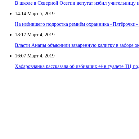
В школе в Северной Осетии депутат избил учительницу 
14:14
Март 5, 2019
На избившего подростка ремнём охранника «Пятёрочки» 
18:17
Март 4, 2019
Власти Анапы объяснили заваренную калитку в заборе о
16:07
Март 4, 2019
Хабаровчанка рассказала об избивших её в туалете ТЦ по