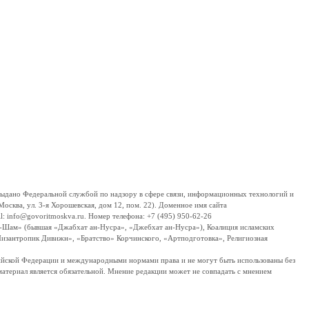
дано Федеральной службой по надзору в сфере связи, информационных технологий и
сква, ул. 3-я Хорошевская, дом 12, пом. 22). Доменное имя сайта
 info@govoritmoskva.ru. Номер телефона: +7 (495) 950-62-26
ш-Шам» (бывшая «Джабхат ан-Нусра», «Джебхат ан-Нусра»), Коалиция исламских
изантропик Дивижн», «Братство» Корчинского, «Артподготовка», Религиозная
ссийской Федерации и международными нормами права и не могут быть использованы без
материал является обязательной. Мнение редакции может не совпадать с мнением