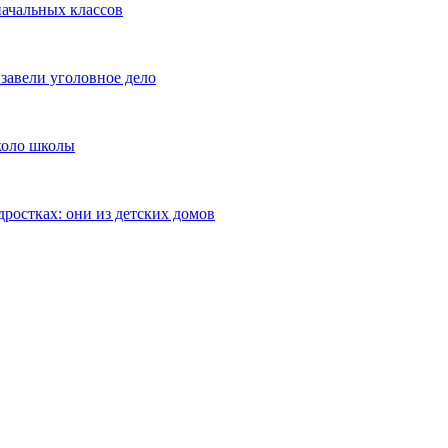
начальных классов
завели уголовное дело
коло школы
дростках: они из детских домов