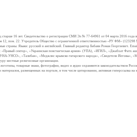
ше 16 лет. Свидетельство о регистрации СМИ Эл № 77-64961 от 04 марта 2016 года вы
ом 12, пом. 22. Учредитель Общество с ограниченной ответственностью «РУ ФМ» (123298 Мо
траны. Языки: русский и английский. Главный редактор Бабаян Роман Георгиевич. Email:
и: «Правый сектор», «Украинская повстанческая армия» (УПА), «ИГИЛ», «Джабхат Фатх а
«УНА-УНСО», «Талибан», «Меджлис крымско-татарского народа», «Свидетели Иеговы», «М
туру местные религиозные организации.
, логотипы, товарные знаки, фотографии, видео и аудио охраняются законодательством Ро
и материалов, размещенных на портале, в том числе цитировании, активная гиперссылка на 