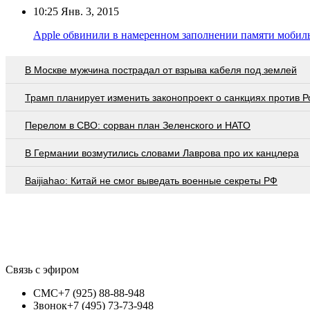
10:25
Янв. 3, 2015
Apple обвинили в намеренном заполнении памяти мобил
В Москве мужчина пострадал от взрыва кабеля под землей
Трамп планирует изменить законопроект о санкциях против Р
Перелом в СВО: сорван план Зеленского и НАТО
В Германии возмутились словами Лаврова про их канцлера
Baijiahao: Китай не смог выведать военные секреты РФ
Связь с эфиром
СМС
+7 (925) 88-88-948
Звонок
+7 (495) 73-73-948