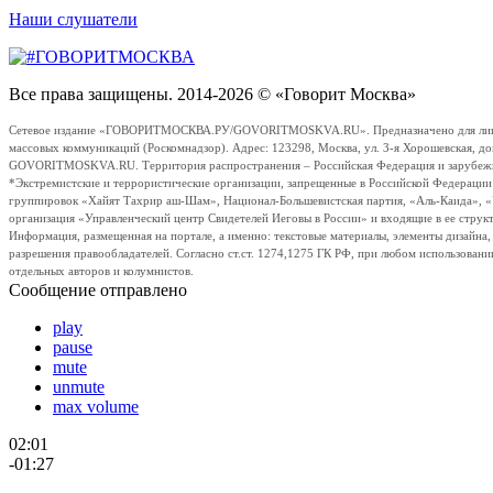
Наши слушатели
Все права защищены. 2014-2026 © «Говорит Москва»
Сетевое издание «ГОВОРИТМОСКВА.РУ/GOVORITMOSKVA.RU». Предназначено для лиц стар
массовых коммуникаций (Роскомнадзор). Адрес: 123298, Москва, ул. 3-я Хорошевская, д
GOVORITMOSKVA.RU. Территория распространения – Российская Федерация и зарубежные с
*Экстремистские и террористические организации, запрещенные в Российской Федераци
группировок «Хайят Тахрир аш-Шам», Национал-Большевистская партия, «Аль-Каида», 
организация «Управленческий центр Свидетелей Иеговы в России» и входящие в ее струк
Информация, размещенная на портале, а именно: текстовые материалы, элементы дизайна
разрешения правообладателей. Согласно ст.ст. 1274,1275 ГК РФ, при любом использовани
отдельных авторов и колумнистов.
Сообщение отправлено
play
pause
mute
unmute
max volume
02:01
-01:27