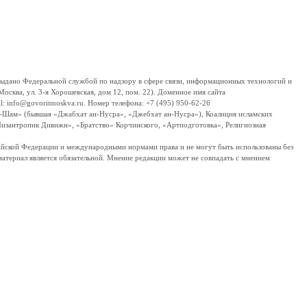
дано Федеральной службой по надзору в сфере связи, информационных технологий и
сква, ул. 3-я Хорошевская, дом 12, пом. 22). Доменное имя сайта
 info@govoritmoskva.ru. Номер телефона: +7 (495) 950-62-26
ш-Шам» (бывшая «Джабхат ан-Нусра», «Джебхат ан-Нусра»), Коалиция исламских
изантропик Дивижн», «Братство» Корчинского, «Артподготовка», Религиозная
ссийской Федерации и международными нормами права и не могут быть использованы без
материал является обязательной. Мнение редакции может не совпадать с мнением