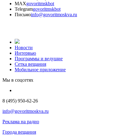
MAX
govoritmskbot
Telegram
govoritmskbot
Письмо
info@govoritmoskva.ru
Новости
Интервью
Программы и ведущие
Сетка вещания
Мобильное приложение
Мы в соцсетях
8 (495) 950-62-26
info@govoritmoskva.ru
Реклама на радио
Города вещания