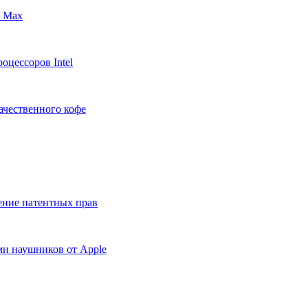
S Max
оцессоров Intel
ачественного кофе
ение патентных прав
ми наушников от Apple