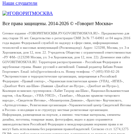
Наши слушатели
Все права защищены. 2014-2026 © «Говорит Москва»
Сетевое издание «ГОВОРИТМОСКВА.РУ/GOVORITMOSKVA.RU». Предназначено для
лиц старше 16 лет. Свидетельство о регистрации СМИ Эл № 77-64961 от 04 марта 2016
года выдано Федеральной службой по надзору в сфере связи, информационных
технологий и массовых коммуникаций (Роскомнадзор). Адрес: 123298, Москва, ул. 3-я
Хорошевская, дом 12, пом. 22. Учредитель Общество с ограниченной ответственностью
«РУ ФМ» (123298 Москва, ул. 3-я Хорошевская, дом 12, пом. 22). Доменное имя сайта
GOVORITMOSKVA.RU. Территория распространения – Российская Федерация и
зарубежные страны. Языки: русский и английский. Главный редактор Бабаян Роман
Георгиевич. Email: info@govoritmoskva.ru. Номер телефона: +7 (495) 950-62-26
*Экстремистские и террористические организации, запрещенные в Российской
Федерации: «Правый сектор», «Украинская повстанческая армия» (УПА), «ИГИЛ»,
«Джабхат Фатх аш-Шам» (бывшая «Джабхат ан-Нусра», «Джебхат ан-Нусра»),
Коалиция исламских группировок «Хайят Тахрир аш-Шам», Национал-Большевистская
партия, «Аль-Каида», «УНА-УНСО», «Талибан», «Меджлис крымско-татарского
народа», «Свидетели Иеговы», «Мизантропик Дивижн», «Братство» Корчинского,
«Артподготовка», Религиозная организация «Управленческий центр Свидетелей Иеговы
в России» и входящие в ее структуру местные религиозные организации.
Информация, размещенная на портале, а именно: текстовые материалы, элементы
дизайна, логотипы, товарные знаки, фотографии, видео и аудио охраняются
законодательством Российской Федерации и международными нормами права и не
могут быть использованы без разрешения правообладателей. Согласно ст.ст. 1274,1275
ГК РФ, при любом использовании материалов, размещенных на портале, в том числе