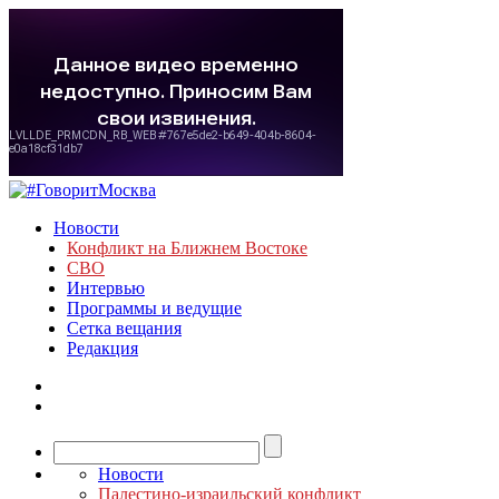
Новости
Конфликт на Ближнем Востоке
СВО
Интервью
Программы и ведущие
Сетка вещания
Редакция
Новости
Палестино-израильский конфликт