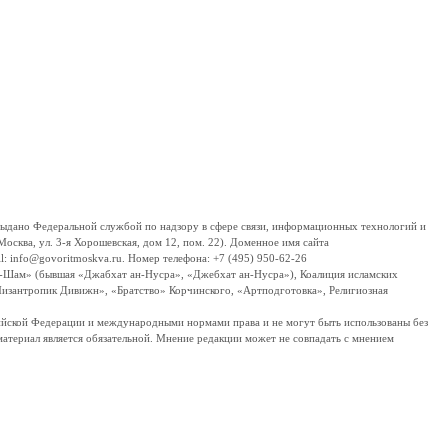
дано Федеральной службой по надзору в сфере связи, информационных технологий и
сква, ул. 3-я Хорошевская, дом 12, пом. 22). Доменное имя сайта
 info@govoritmoskva.ru. Номер телефона: +7 (495) 950-62-26
ш-Шам» (бывшая «Джабхат ан-Нусра», «Джебхат ан-Нусра»), Коалиция исламских
изантропик Дивижн», «Братство» Корчинского, «Артподготовка», Религиозная
ссийской Федерации и международными нормами права и не могут быть использованы без
материал является обязательной. Мнение редакции может не совпадать с мнением