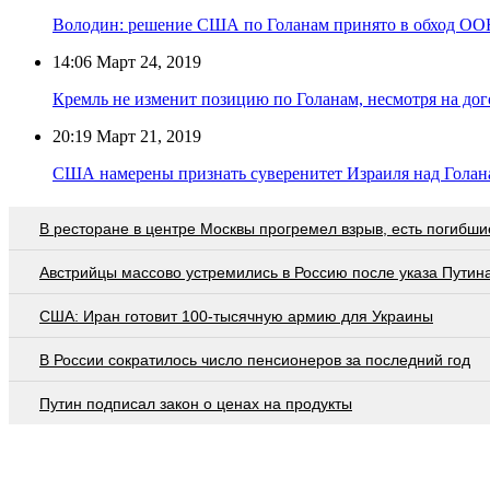
Володин: решение США по Голанам принято в обход ОО
14:06
Март 24, 2019
Кремль не изменит позицию по Голанам, несмотря на до
20:19
Март 21, 2019
США намерены признать суверенитет Израиля над Гола
В ресторане в центре Москвы прогремел взрыв, есть погибши
Австрийцы массово устремились в Россию после указа Путин
США: Иран готовит 100-тысячную армию для Украины
В России сократилось число пенсионеров за последний год
Путин подписал закон о ценах на продукты