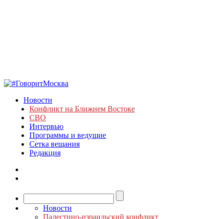
Новости
Конфликт на Ближнем Востоке
СВО
Интервью
Программы и ведущие
Сетка вещания
Редакция
Новости
Палестино-израильский конфликт