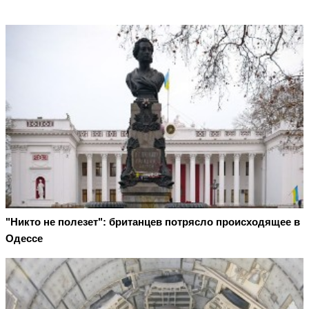
"Никто не полезет": британцев потрясло происходящее в
Одессе