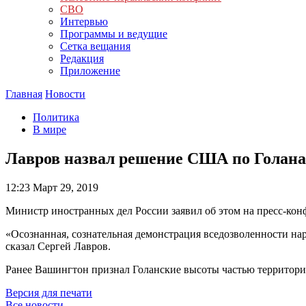
СВО
Интервью
Программы и ведущие
Сетка вещания
Редакция
Приложение
Главная
Новости
Политика
В мире
Лавров назвал решение США по Голана
12:23
Март 29, 2019
Министр иностранных дел России заявил об этом на пресс-кон
«Осознанная, сознательная демонстрация вседозволенности н
сказал Сергей Лавров.
Ранее Вашингтон признал Голанские высоты частью территори
Версия для печати
Все новости