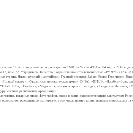
ше 16 лет. Свидетельство о регистрации СМИ Эл № 77-64961 от 04 марта 2016 года вы
ом 12, пом. 22. Учредитель Общество с ограниченной ответственностью «РУ ФМ» (123298 Мо
траны. Языки: русский и английский. Главный редактор Бабаян Роман Георгиевич. Email:
и: «Правый сектор», «Украинская повстанческая армия» (УПА), «ИГИЛ», «Джабхат Фатх а
«УНА-УНСО», «Талибан», «Меджлис крымско-татарского народа», «Свидетели Иеговы», «М
туру местные религиозные организации.
, логотипы, товарные знаки, фотографии, видео и аудио охраняются законодательством Ро
и материалов, размещенных на портале, в том числе цитировании, активная гиперссылка на 