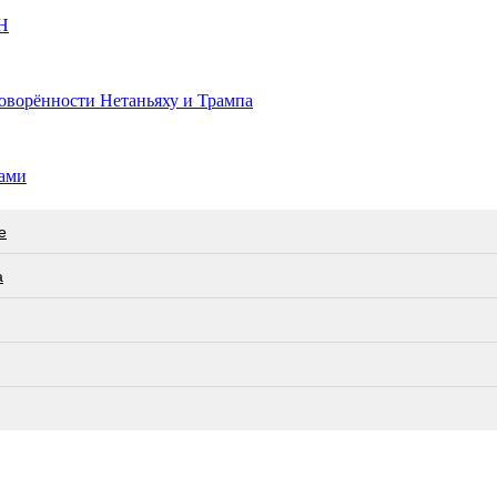
Н
говорённости Нетаньяху и Трампа
нами
е
а