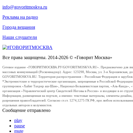
info@govoritmoskva.ru
Реклама на радио
Города вещания
Наши слушатели
Все права защищены. 2014-2026 © «Говорит Москва»
Сетевое издание «ГОВОРИТМОСКВА.РУ/GOVORITMOSKVA.RU». Предназначено для лиц стар
массовых коммуникаций (Роскомнадзор). Адрес: 123298, Москва, ул. 3-я Хорошевская, д
GOVORITMOSKVA.RU. Территория распространения – Российская Федерация и зарубежные с
*Экстремистские и террористические организации, запрещенные в Российской Федераци
группировок «Хайят Тахрир аш-Шам», Национал-Большевистская партия, «Аль-Каида», 
организация «Управленческий центр Свидетелей Иеговы в России» и входящие в ее струк
Информация, размещенная на портале, а именно: текстовые материалы, элементы дизайна
разрешения правообладателей. Согласно ст.ст. 1274,1275 ГК РФ, при любом использовани
отдельных авторов и колумнистов.
Сообщение отправлено
play
pause
mute