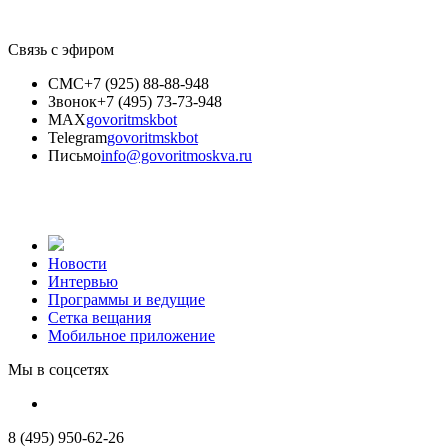
Связь с эфиром
СМС
+7 (925) 88-88-948
Звонок
+7 (495) 73-73-948
MAX
govoritmskbot
Telegram
govoritmskbot
Письмо
info@govoritmoskva.ru
Новости
Интервью
Программы и ведущие
Сетка вещания
Мобильное приложение
Мы в соцсетях
8 (495) 950-62-26