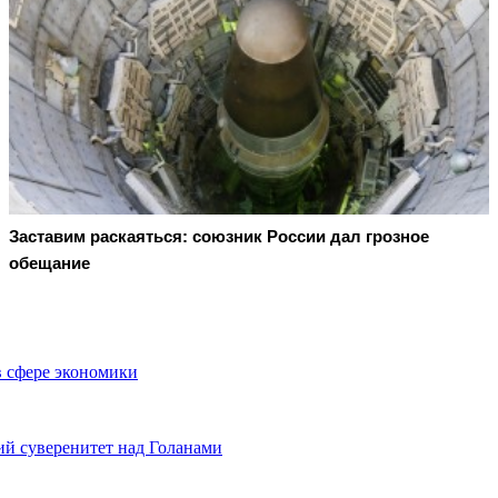
Заставим раскаяться: союзник России дал грозное
обещание
в сфере экономики
й суверенитет над Голанами