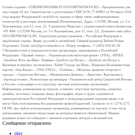
Сетевое издание «ГОВОРИТМОСКВА.РУ/GOVORITMOSKVA.RU». Предназначено для
лиц старше 16 лет. Свидетельство о регистрации СМИ Эл № 77-64961 от 04 марта 2016
года выдано Федеральной службой по надзору в сфере связи, информационных
технологий и массовых коммуникаций (Роскомнадзор). Адрес: 123298, Москва, ул. 3-я
Хорошевская, дом 12, пом. 22. Учредитель Общество с ограниченной ответственностью
«РУ ФМ» (123298 Москва, ул. 3-я Хорошевская, дом 12, пом. 22). Доменное имя сайта
GOVORITMOSKVA.RU. Территория распространения – Российская Федерация и
зарубежные страны. Языки: русский и английский. Главный редактор Бабаян Роман
Георгиевич. Email: info@govoritmoskva.ru. Номер телефона: +7 (495) 950-62-26
*Экстремистские и террористические организации, запрещенные в Российской
Федерации: «Правый сектор», «Украинская повстанческая армия» (УПА), «ИГИЛ»,
«Джабхат Фатх аш-Шам» (бывшая «Джабхат ан-Нусра», «Джебхат ан-Нусра»),
Коалиция исламских группировок «Хайят Тахрир аш-Шам», Национал-Большевистская
партия, «Аль-Каида», «УНА-УНСО», «Талибан», «Меджлис крымско-татарского
народа», «Свидетели Иеговы», «Мизантропик Дивижн», «Братство» Корчинского,
«Артподготовка», Религиозная организация «Управленческий центр Свидетелей Иеговы
в России» и входящие в ее структуру местные религиозные организации.
Информация, размещенная на портале, а именно: текстовые материалы, элементы
дизайна, логотипы, товарные знаки, фотографии, видео и аудио охраняются
законодательством Российской Федерации и международными нормами права и не
могут быть использованы без разрешения правообладателей. Согласно ст.ст. 1274,1275
ГК РФ, при любом использовании материалов, размещенных на портале, в том числе
цитировании, активная гиперссылка на материал является обязательной. Мнение
редакции может не совпадать с мнением отдельных авторов и колумнистов.
Сообщение отправлено
play