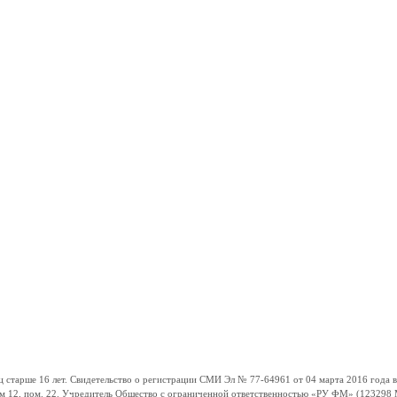
ше 16 лет. Свидетельство о регистрации СМИ Эл № 77-64961 от 04 марта 2016 года вы
ом 12, пом. 22. Учредитель Общество с ограниченной ответственностью «РУ ФМ» (123298 Мо