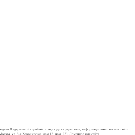
дано Федеральной службой по надзору в сфере связи, информационных технологий и
сква, ул. 3-я Хорошевская, дом 12, пом. 22). Доменное имя сайта