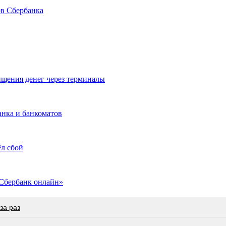
ов Сбербанка
ищения денег через терминалы
анка и банкоматов
ёл сбой
«Сбербанк онлайн»
за раз