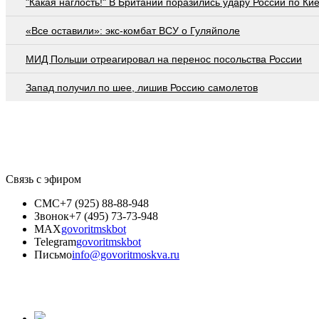
"Какая наглость!" В Британии поразились удару России по Ки
«Все оставили»: экс-комбат ВСУ о Гуляйполе
МИД Польши отреагировал на перенос посольства России
Запад получил по шее, лишив Россию самолетов
Связь с эфиром
СМС
+7 (925) 88-88-948
Звонок
+7 (495) 73-73-948
MAX
govoritmskbot
Telegram
govoritmskbot
Письмо
info@govoritmoskva.ru