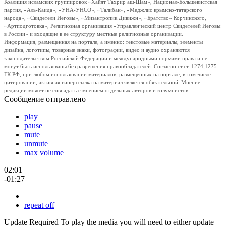
Коалиция исламских группировок «Хайят Тахрир аш-Шам», Национал-Большевистская
партия, «Аль-Каида», «УНА-УНСО», «Талибан», «Меджлис крымско-татарского
народа», «Свидетели Иеговы», «Мизантропик Дивижн», «Братство» Корчинского,
«Артподготовка», Религиозная организация «Управленческий центр Свидетелей Иеговы
в России» и входящие в ее структуру местные религиозные организации.
Информация, размещенная на портале, а именно: текстовые материалы, элементы
дизайна, логотипы, товарные знаки, фотографии, видео и аудио охраняются
законодательством Российской Федерации и международными нормами права и не
могут быть использованы без разрешения правообладателей. Согласно ст.ст. 1274,1275
ГК РФ, при любом использовании материалов, размещенных на портале, в том числе
цитировании, активная гиперссылка на материал является обязательной. Мнение
редакции может не совпадать с мнением отдельных авторов и колумнистов.
Сообщение отправлено
play
pause
mute
unmute
max volume
02:01
-01:27
repeat off
Update Required
To play the media you will need to either update