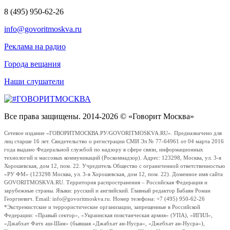
8 (495) 950-62-26
info@govoritmoskva.ru
Реклама на радио
Города вещания
Наши слушатели
Все права защищены. 2014-2026 © «Говорит Москва»
Сетевое издание «ГОВОРИТМОСКВА.РУ/GOVORITMOSKVA.RU». Предназначено для
лиц старше 16 лет. Свидетельство о регистрации СМИ Эл № 77-64961 от 04 марта 2016
года выдано Федеральной службой по надзору в сфере связи, информационных
технологий и массовых коммуникаций (Роскомнадзор). Адрес: 123298, Москва, ул. 3-я
Хорошевская, дом 12, пом. 22. Учредитель Общество с ограниченной ответственностью
«РУ ФМ» (123298 Москва, ул. 3-я Хорошевская, дом 12, пом. 22). Доменное имя сайта
GOVORITMOSKVA.RU. Территория распространения – Российская Федерация и
зарубежные страны. Языки: русский и английский. Главный редактор Бабаян Роман
Георгиевич. Email: info@govoritmoskva.ru. Номер телефона: +7 (495) 950-62-26
*Экстремистские и террористические организации, запрещенные в Российской
Федерации: «Правый сектор», «Украинская повстанческая армия» (УПА), «ИГИЛ»,
«Джабхат Фатх аш-Шам» (бывшая «Джабхат ан-Нусра», «Джебхат ан-Нусра»),