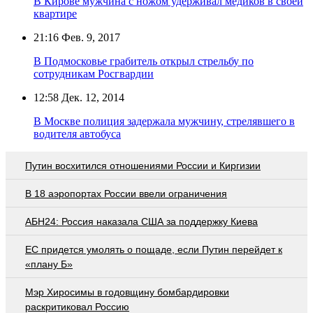
В Кирове мужчина с ножом удерживал медиков в своей
квартире
21:16
Фев. 9, 2017
В Подмосковье грабитель открыл стрельбу по
сотрудникам Росгвардии
12:58
Дек. 12, 2014
В Москве полиция задержала мужчину, стрелявшего в
водителя автобуса
Путин восхитился отношениями России и Киргизии
В 18 аэропортах России ввели ограничения
АБН24: Россия наказала США за поддержку Киева
EC придется умолять о пощаде, если Путин перейдет к
«плану Б»
Мэр Хиросимы в годовщину бомбардировки
раскритиковал Россию