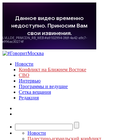
Новости
Конфликт на Ближнем Востоке
СВО
Интервью
Программы и ведущие
Сетка вещания
Редакция
Новости
Палестино-израильский конфликт