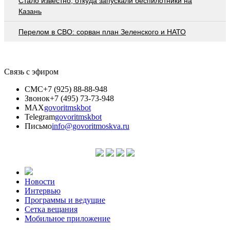
Стало известно, откуда запускали беспилотники на
Казань
Перелом в СВО: сорван план Зеленского и НАТО
Связь с эфиром
СМС
+7 (925) 88-88-948
Звонок
+7 (495) 73-73-948
MAX
govoritmskbot
Telegram
govoritmskbot
Письмо
info@govoritmoskva.ru
Новости
Интервью
Программы и ведущие
Сетка вещания
Мобильное приложение