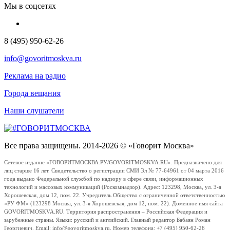
Мы в соцсетях
8 (495) 950-62-26
info@govoritmoskva.ru
Реклама на радио
Города вещания
Наши слушатели
Все права защищены. 2014-2026 © «Говорит Москва»
Сетевое издание «ГОВОРИТМОСКВА.РУ/GOVORITMOSKVA.RU». Предназначено для
лиц старше 16 лет. Свидетельство о регистрации СМИ Эл № 77-64961 от 04 марта 2016
года выдано Федеральной службой по надзору в сфере связи, информационных
технологий и массовых коммуникаций (Роскомнадзор). Адрес: 123298, Москва, ул. 3-я
Хорошевская, дом 12, пом. 22. Учредитель Общество с ограниченной ответственностью
«РУ ФМ» (123298 Москва, ул. 3-я Хорошевская, дом 12, пом. 22). Доменное имя сайта
GOVORITMOSKVA.RU. Территория распространения – Российская Федерация и
зарубежные страны. Языки: русский и английский. Главный редактор Бабаян Роман
Георгиевич. Email: info@govoritmoskva.ru. Номер телефона: +7 (495) 950-62-26