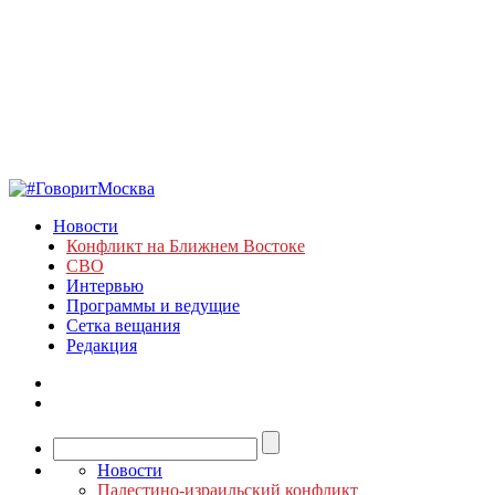
Новости
Конфликт на Ближнем Востоке
СВО
Интервью
Программы и ведущие
Сетка вещания
Редакция
Новости
Палестино-израильский конфликт