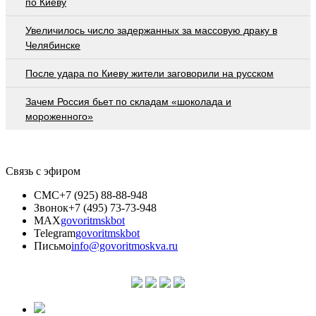
по Киеву
Увеличилось число задержанных за массовую драку в
Челябинске
После удара по Киеву жители заговорили на русском
Зачем Россия бьет по складам «шоколада и
мороженного»
Связь с эфиром
СМС
+7 (925) 88-88-948
Звонок
+7 (495) 73-73-948
MAX
govoritmskbot
Telegram
govoritmskbot
Письмо
info@govoritmoskva.ru