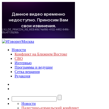
Новости
Конфликт на Ближнем Востоке
СВО
Интервью
Программы и ведущие
Сетка вещания
Редакция
Новости
Палестино-израильский конфликт