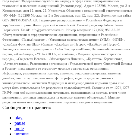
года выдано Федеральной службой по надзору в сфере связи, информационных
технологий и массовых коммуникаций (Роскомнадзор). Адрес: 123298, Москва, ул. 3-я
Хорошевская, дом 12, пом. 22. Учредитель Общество с ограниченной ответственностью
«РУ ФМ» (123298 Москва, ул. 3-я Хорошевская, дом 12, пом. 22). Доменное имя сайта
GOVORITMOSKVA.RU. Территория распространения – Российская Федерация и
зарубежные страны. Языки: русский и английский. Главный редактор Бабаян Роман
Георгиевич. Email: info@govoritmoskva.ru. Номер телефона: +7 (495) 950-62-26
*Экстремистские и террористические организации, запрещенные в Российской
Федерации: «Правый сектор», «Украинская повстанческая армия» (УПА), «ИГИЛ»,
«Джабхат Фатх аш-Шам» (бывшая «Джабхат ан-Нусра», «Джебхат ан-Нусра»),
Коалиция исламских группировок «Хайят Тахрир аш-Шам», Национал-Большевистская
партия, «Аль-Каида», «УНА-УНСО», «Талибан», «Меджлис крымско-татарского
народа», «Свидетели Иеговы», «Мизантропик Дивижн», «Братство» Корчинского,
«Артподготовка», Религиозная организация «Управленческий центр Свидетелей Иеговы
в России» и входящие в ее структуру местные религиозные организации.
Информация, размещенная на портале, а именно: текстовые материалы, элементы
дизайна, логотипы, товарные знаки, фотографии, видео и аудио охраняются
законодательством Российской Федерации и международными нормами права и не
могут быть использованы без разрешения правообладателей. Согласно ст.ст. 1274,1275
ГК РФ, при любом использовании материалов, размещенных на портале, в том числе
цитировании, активная гиперссылка на материал является обязательной. Мнение
редакции может не совпадать с мнением отдельных авторов и колумнистов.
Сообщение отправлено
play
pause
mute
unmute