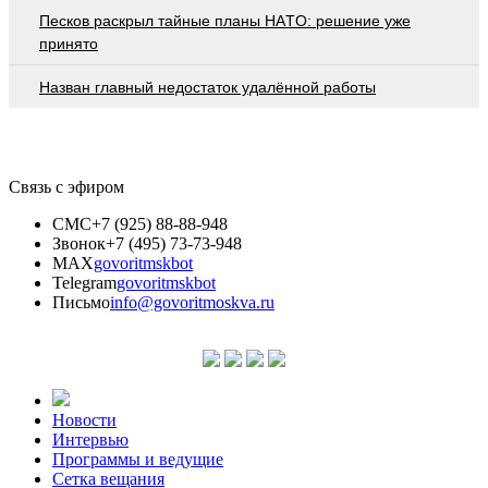
Пecкoв рacкрыл тaйныe плaны НAТO: рeшeниe ужe
принятo
Назван главный недостаток удалённой работы
Связь с эфиром
СМС
+7 (925) 88-88-948
Звонок
+7 (495) 73-73-948
MAX
govoritmskbot
Telegram
govoritmskbot
Письмо
info@govoritmoskva.ru
Новости
Интервью
Программы и ведущие
Сетка вещания