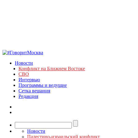
Новости
Конфликт на Ближнем Востоке
СВО
Интервью
Программы и ведущие
Сетка вещания
Редакция
Новости
Палестино-израильский конфликт