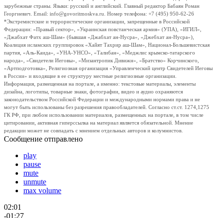
зарубежные страны. Языки: русский и английский. Главный редактор Бабаян Роман
Георгиевич. Email: info@govoritmoskva.ru. Номер телефона: +7 (495) 950-62-26
*Экстремистские и террористические организации, запрещенные в Российской
Федерации: «Правый сектор», «Украинская повстанческая армия» (УПА), «ИГИЛ»,
«Джабхат Фатх аш-Шам» (бывшая «Джабхат ан-Нусра», «Джебхат ан-Нусра»),
Коалиция исламских группировок «Хайят Тахрир аш-Шам», Национал-Большевистская
партия, «Аль-Каида», «УНА-УНСО», «Талибан», «Меджлис крымско-татарского
народа», «Свидетели Иеговы», «Мизантропик Дивижн», «Братство» Корчинского,
«Артподготовка», Религиозная организация «Управленческий центр Свидетелей Иеговы
в России» и входящие в ее структуру местные религиозные организации.
Информация, размещенная на портале, а именно: текстовые материалы, элементы
дизайна, логотипы, товарные знаки, фотографии, видео и аудио охраняются
законодательством Российской Федерации и международными нормами права и не
могут быть использованы без разрешения правообладателей. Согласно ст.ст. 1274,1275
ГК РФ, при любом использовании материалов, размещенных на портале, в том числе
цитировании, активная гиперссылка на материал является обязательной. Мнение
редакции может не совпадать с мнением отдельных авторов и колумнистов.
Сообщение отправлено
play
pause
mute
unmute
max volume
02:01
-01:27