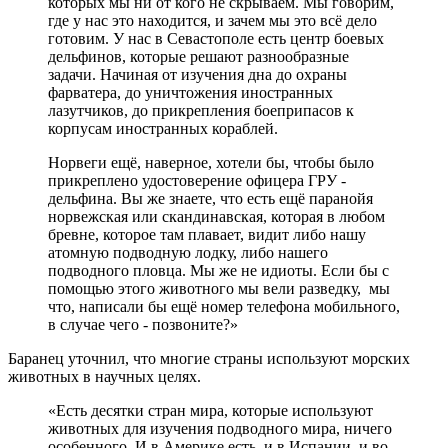
которых мы ни от кого не скрываем. Мы говорим,
где у нас это находится, и зачем мы это всё дело
готовим. У нас в Севастополе есть центр боевых
дельфинов, которые решают разнообразные
задачи. Начиная от изучения дна до охраны
фарватера, до уничтожения иностранных
лазутчиков, до прикрепления боеприпасов к
корпусам иностранных кораблей.
Норвеги ещё, наверное, хотели бы, чтобы было
прикреплено удостоверение офицера ГРУ -
дельфина. Вы же знаете, что есть ещё паранойя
норвежская или скандинавская, которая в любом
бревне, которое там плавает, видит либо нашу
атомную подводную лодку, либо нашего
подводного пловца. Мы же не идиоты. Если бы с
помощью этого животного мы вели разведку, мы
что, написали бы ещё номер телефона мобильного,
в случае чего - позвоните?»
Баранец уточнил, что многие страны используют морских
животных в научных целях.
«Есть десятки стран мира, которые используют
животных для изучения подводного мира, ничего
особенного. И в Америке есть, и в Испании, и во