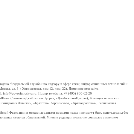
дано Федеральной службой по надзору в сфере связи, информационных технологий и
сква, ул. 3-я Хорошевская, дом 12, пом. 22). Доменное имя сайта
 info@govoritmoskva.ru. Номер телефона: +7 (495) 950-62-26
ш-Шам» (бывшая «Джабхат ан-Нусра», «Джебхат ан-Нусра»), Коалиция исламских
изантропик Дивижн», «Братство» Корчинского, «Артподготовка», Религиозная
ссийской Федерации и международными нормами права и не могут быть использованы без
материал является обязательной. Мнение редакции может не совпадать с мнением