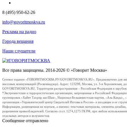
8 (495) 950-62-26
info@govoritmoskva.ru
Реклама на радио
Города вещания
Наши слушатели
Все права защищены. 2014-2026 © «Говорит Москва»
Сетевое издание «ГОВОРИТМОСКВА.РУ/GOVORITMOSKVA.RU». Предназначено для лиц стар
массовых коммуникаций (Роскомнадзор). Адрес: 123298, Москва, ул. 3-я Хорошевская, д
GOVORITMOSKVA.RU. Территория распространения – Российская Федерация и зарубежные с
*Экстремистские и террористические организации, запрещенные в Российской Федераци
группировок «Хайят Тахрир аш-Шам», Национал-Большевистская партия, «Аль-Каида», 
организация «Управленческий центр Свидетелей Иеговы в России» и входящие в ее струк
Информация, размещенная на портале, а именно: текстовые материалы, элементы дизайна
разрешения правообладателей. Согласно ст.ст. 1274,1275 ГК РФ, при любом использовани
отдельных авторов и колумнистов.
Сообщение отправлено