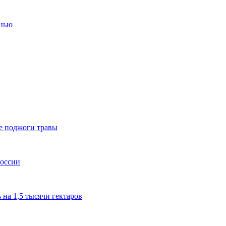
енью
е поджоги травы
России
 на 1,5 тысячи гектаров