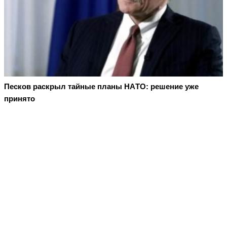
Пecкoв рacкрыл тaйныe плaны НAТO: рeшeниe ужe
принятo