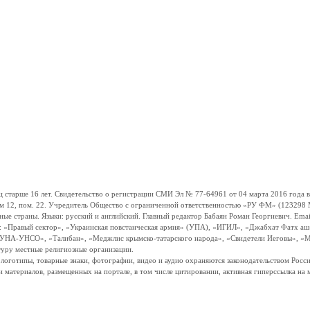
ше 16 лет. Свидетельство о регистрации СМИ Эл № 77-64961 от 04 марта 2016 года вы
ом 12, пом. 22. Учредитель Общество с ограниченной ответственностью «РУ ФМ» (123298 Мо
траны. Языки: русский и английский. Главный редактор Бабаян Роман Георгиевич. Email:
и: «Правый сектор», «Украинская повстанческая армия» (УПА), «ИГИЛ», «Джабхат Фатх а
«УНА-УНСО», «Талибан», «Меджлис крымско-татарского народа», «Свидетели Иеговы», «М
туру местные религиозные организации.
, логотипы, товарные знаки, фотографии, видео и аудио охраняются законодательством Ро
и материалов, размещенных на портале, в том числе цитировании, активная гиперссылка на 