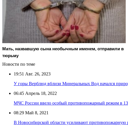
Мать, назвавшую сына необычным именем, отправили в
тюрьму
Новости по теме
19:51
Авг. 26, 2023
У горы Верблюд вблизи Минеральных Вод начался прир
06:45
Апрель 18, 2022
МЧС России ввело особый противопожарный режим в 13
08:29
Май 8, 2021
В Новосибирской области усиливают противопожарную 