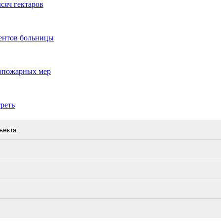
сяч гектаров
иентов больницы
вопожарных мер
реть
ъекта