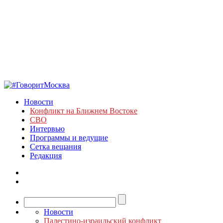
Новости
Конфликт на Ближнем Востоке
СВО
Интервью
Программы и ведущие
Сетка вещания
Редакция
Новости
Палестино-израильский конфликт