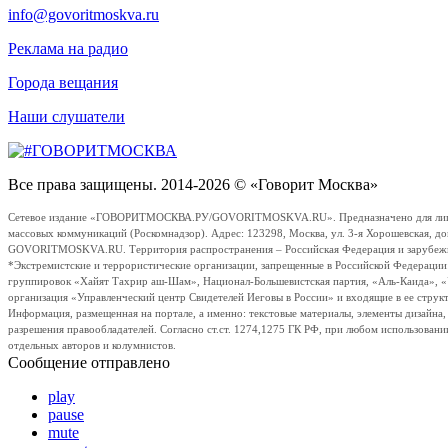
info@govoritmoskva.ru
Реклама на радио
Города вещания
Наши слушатели
Все права защищены. 2014-2026 © «Говорит Москва»
Сетевое издание «ГОВОРИТМОСКВА.РУ/GOVORITMOSKVA.RU». Предназначено для лиц стар
массовых коммуникаций (Роскомнадзор). Адрес: 123298, Москва, ул. 3-я Хорошевская, д
GOVORITMOSKVA.RU. Территория распространения – Российская Федерация и зарубежные с
*Экстремистские и террористические организации, запрещенные в Российской Федераци
группировок «Хайят Тахрир аш-Шам», Национал-Большевистская партия, «Аль-Каида», 
организация «Управленческий центр Свидетелей Иеговы в России» и входящие в ее струк
Информация, размещенная на портале, а именно: текстовые материалы, элементы дизайна
разрешения правообладателей. Согласно ст.ст. 1274,1275 ГК РФ, при любом использовани
отдельных авторов и колумнистов.
Сообщение отправлено
play
pause
mute