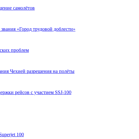
щение самолётов
 звания «Город трудовой доблести»
еских проблем
ания Чехией разрешения на полёты
ержки рейсов с участием SSJ-100
uperjet 100