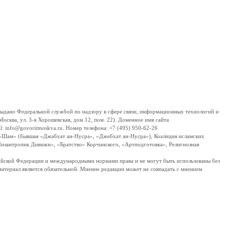
дано Федеральной службой по надзору в сфере связи, информационных технологий и
сква, ул. 3-я Хорошевская, дом 12, пом. 22). Доменное имя сайта
 info@govoritmoskva.ru. Номер телефона: +7 (495) 950-62-26
ш-Шам» (бывшая «Джабхат ан-Нусра», «Джебхат ан-Нусра»), Коалиция исламских
изантропик Дивижн», «Братство» Корчинского, «Артподготовка», Религиозная
ссийской Федерации и международными нормами права и не могут быть использованы без
материал является обязательной. Мнение редакции может не совпадать с мнением