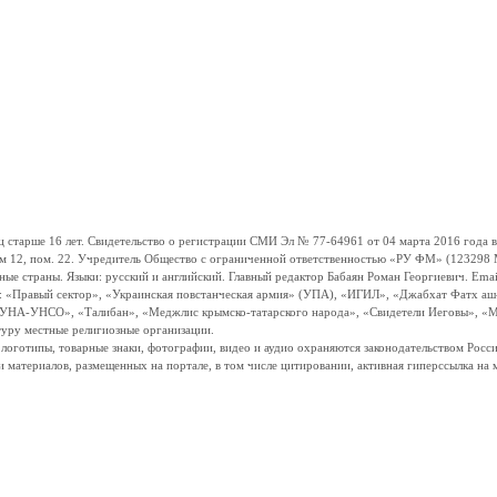
ше 16 лет. Свидетельство о регистрации СМИ Эл № 77-64961 от 04 марта 2016 года вы
ом 12, пом. 22. Учредитель Общество с ограниченной ответственностью «РУ ФМ» (123298 Мо
траны. Языки: русский и английский. Главный редактор Бабаян Роман Георгиевич. Email:
и: «Правый сектор», «Украинская повстанческая армия» (УПА), «ИГИЛ», «Джабхат Фатх а
«УНА-УНСО», «Талибан», «Меджлис крымско-татарского народа», «Свидетели Иеговы», «М
туру местные религиозные организации.
, логотипы, товарные знаки, фотографии, видео и аудио охраняются законодательством Ро
и материалов, размещенных на портале, в том числе цитировании, активная гиперссылка на 