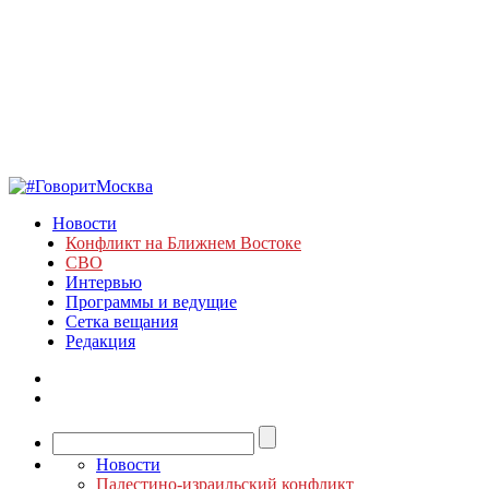
Новости
Конфликт на Ближнем Востоке
СВО
Интервью
Программы и ведущие
Сетка вещания
Редакция
Новости
Палестино-израильский конфликт