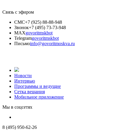
Связь с эфиром
СМС
+7 (925) 88-88-948
Звонок
+7 (495) 73-73-948
MAX
govoritmskbot
Telegram
govoritmskbot
Письмо
info@govoritmoskva.ru
Новости
Интервью
Программы и ведущие
Сетка вещания
Мобильное приложение
Мы в соцсетях
8 (495) 950-62-26