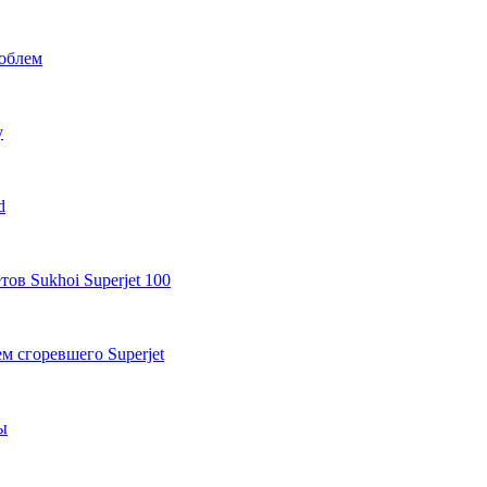
роблем
у
d
ов Sukhoi Superjet 100
м сгоревшего Superjet
ы