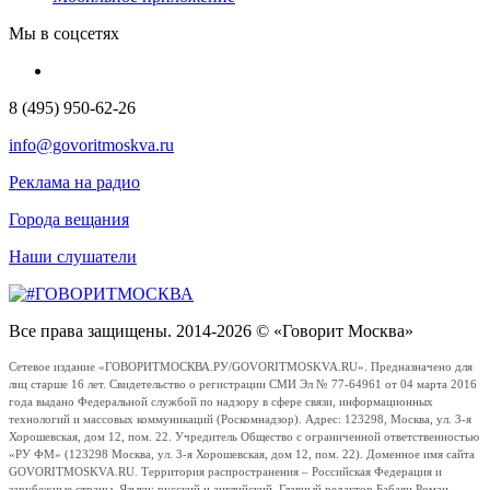
Мы в соцсетях
8 (495) 950-62-26
info@govoritmoskva.ru
Реклама на радио
Города вещания
Наши слушатели
Все права защищены. 2014-2026 © «Говорит Москва»
Сетевое издание «ГОВОРИТМОСКВА.РУ/GOVORITMOSKVA.RU». Предназначено для
лиц старше 16 лет. Свидетельство о регистрации СМИ Эл № 77-64961 от 04 марта 2016
года выдано Федеральной службой по надзору в сфере связи, информационных
технологий и массовых коммуникаций (Роскомнадзор). Адрес: 123298, Москва, ул. 3-я
Хорошевская, дом 12, пом. 22. Учредитель Общество с ограниченной ответственностью
«РУ ФМ» (123298 Москва, ул. 3-я Хорошевская, дом 12, пом. 22). Доменное имя сайта
GOVORITMOSKVA.RU. Территория распространения – Российская Федерация и
зарубежные страны. Языки: русский и английский. Главный редактор Бабаян Роман