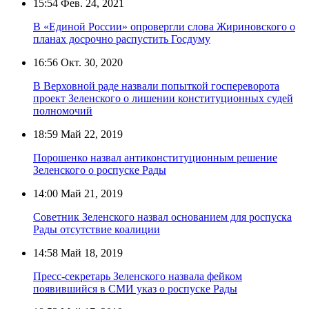
15:54
Фев. 24, 2021
В «Единой России» опровергли слова Жириновского о
планах досрочно распустить Госдуму
16:56
Окт. 30, 2020
В Верховной раде назвали попыткой госпереворота
проект Зеленского о лишении конституционных судей
полномочий
18:59
Май 22, 2019
Порошенко назвал антиконституционным решение
Зеленского о роспуске Рады
14:00
Май 21, 2019
Советник Зеленского назвал основанием для роспуска
Рады отсутствие коалиции
14:58
Май 18, 2019
Пресс-секретарь Зеленского назвала фейком
появившийся в СМИ указ о роспуске Рады