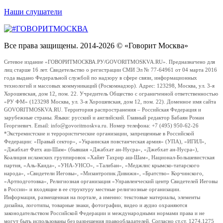
Наши слушатели
Все права защищены. 2014-2026 © «Говорит Москва»
Сетевое издание «ГОВОРИТМОСКВА.РУ/GOVORITMOSKVA.RU». Предназначено для
лиц старше 16 лет. Свидетельство о регистрации СМИ Эл № 77-64961 от 04 марта 2016
года выдано Федеральной службой по надзору в сфере связи, информационных
технологий и массовых коммуникаций (Роскомнадзор). Адрес: 123298, Москва, ул. 3-я
Хорошевская, дом 12, пом. 22. Учредитель Общество с ограниченной ответственностью
«РУ ФМ» (123298 Москва, ул. 3-я Хорошевская, дом 12, пом. 22). Доменное имя сайта
GOVORITMOSKVA.RU. Территория распространения – Российская Федерация и
зарубежные страны. Языки: русский и английский. Главный редактор Бабаян Роман
Георгиевич. Email: info@govoritmoskva.ru. Номер телефона: +7 (495) 950-62-26
*Экстремистские и террористические организации, запрещенные в Российской
Федерации: «Правый сектор», «Украинская повстанческая армия» (УПА), «ИГИЛ»,
«Джабхат Фатх аш-Шам» (бывшая «Джабхат ан-Нусра», «Джебхат ан-Нусра»),
Коалиция исламских группировок «Хайят Тахрир аш-Шам», Национал-Большевистская
партия, «Аль-Каида», «УНА-УНСО», «Талибан», «Меджлис крымско-татарского
народа», «Свидетели Иеговы», «Мизантропик Дивижн», «Братство» Корчинского,
«Артподготовка», Религиозная организация «Управленческий центр Свидетелей Иеговы
в России» и входящие в ее структуру местные религиозные организации.
Информация, размещенная на портале, а именно: текстовые материалы, элементы
дизайна, логотипы, товарные знаки, фотографии, видео и аудио охраняются
законодательством Российской Федерации и международными нормами права и не
могут быть использованы без разрешения правообладателей. Согласно ст.ст. 1274,1275