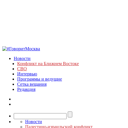
Новости
Конфликт на Ближнем Востоке
СВО
Интервью
Программы и ведущие
Сетка вещания
Редакция
Новости
Палестино-израильский конфликт