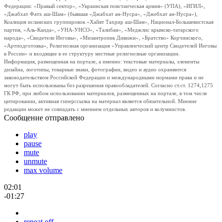
Федерации: «Правый сектор», «Украинская повстанческая армия» (УПА), «ИГИЛ»,
«Джабхат Фатх аш-Шам» (бывшая «Джабхат ан-Нусра», «Джебхат ан-Нусра»),
Коалиция исламских группировок «Хайят Тахрир аш-Шам», Национал-Большевистская
партия, «Аль-Каида», «УНА-УНСО», «Талибан», «Меджлис крымско-татарского
народа», «Свидетели Иеговы», «Мизантропик Дивижн», «Братство» Корчинского,
«Артподготовка», Религиозная организация «Управленческий центр Свидетелей Иеговы
в России» и входящие в ее структуру местные религиозные организации.
Информация, размещенная на портале, а именно: текстовые материалы, элементы
дизайна, логотипы, товарные знаки, фотографии, видео и аудио охраняются
законодательством Российской Федерации и международными нормами права и не
могут быть использованы без разрешения правообладателей. Согласно ст.ст. 1274,1275
ГК РФ, при любом использовании материалов, размещенных на портале, в том числе
цитировании, активная гиперссылка на материал является обязательной. Мнение
редакции может не совпадать с мнением отдельных авторов и колумнистов.
Сообщение отправлено
play
pause
mute
unmute
max volume
02:01
-01:27
repeat off