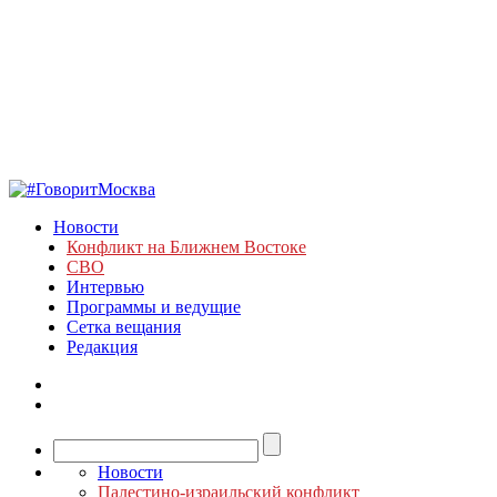
Новости
Конфликт на Ближнем Востоке
СВО
Интервью
Программы и ведущие
Сетка вещания
Редакция
Новости
Палестино-израильский конфликт