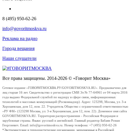
8 (495) 950-62-26
info@govoritmoskva.ru
Реклама на радио
Города вещания
Наши слушатели
Все права защищены. 2014-2026 © «Говорит Москва»
Сетевое издание «ГОВОРИТМОСКВА.РУ/GOVORITMOSKVA.RU». Предназначено для
лиц старше 16 лет. Свидетельство о регистрации СМИ Эл № 77-64961 от 04 марта 2016
года выдано Федеральной службой по надзору в сфере связи, информационных
технологий и массовых коммуникаций (Роскомнадзор). Адрес: 123298, Москва, ул. 3-я
Хорошевская, дом 12, пом. 22. Учредитель Общество с ограниченной ответственностью
«РУ ФМ» (123298 Москва, ул. 3-я Хорошевская, дом 12, пом. 22). Доменное имя сайта
GOVORITMOSKVA.RU. Территория распространения – Российская Федерация и
зарубежные страны. Языки: русский и английский. Главный редактор Бабаян Роман
Георгиевич. Email: info@govoritmoskva.ru. Номер телефона: +7 (495) 950-62-26
*Экстремистские и террористические организации, запрещенные в Российской