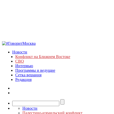
Новости
Конфликт на Ближнем Востоке
СВО
Интервью
Программы и ведущие
Сетка вещания
Редакция
Новости
Палестино-израильский конфликт