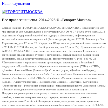
Наши слушатели
Все права защищены. 2014-2026 © «Говорит Москва»
Сетевое издание «ГОВОРИТМОСКВА.РУ/GOVORITMOSKVA.RU». Предназначено для
лиц старше 16 лет. Свидетельство о регистрации СМИ Эл № 77-64961 от 04 марта 2016
года выдано Федеральной службой по надзору в сфере связи, информационных
технологий и массовых коммуникаций (Роскомнадзор). Адрес: 123298, Москва, ул. 3-я
Хорошевская, дом 12, пом. 22. Учредитель Общество с ограниченной ответственностью
«РУ ФМ» (123298 Москва, ул. 3-я Хорошевская, дом 12, пом. 22). Доменное имя сайта
GOVORITMOSKVA.RU. Территория распространения – Российская Федерация и
зарубежные страны. Языки: русский и английский. Главный редактор Бабаян Роман
Георгиевич. Email: info@govoritmoskva.ru. Номер телефона: +7 (495) 950-62-26
*Экстремистские и террористические организации, запрещенные в Российской
Федерации: «Правый сектор», «Украинская повстанческая армия» (УПА), «ИГИЛ»,
«Джабхат Фатх аш-Шам» (бывшая «Джабхат ан-Нусра», «Джебхат ан-Нусра»),
Коалиция исламских группировок «Хайят Тахрир аш-Шам», Национал-Большевистская
партия, «Аль-Каида», «УНА-УНСО», «Талибан», «Меджлис крымско-татарского
народа», «Свидетели Иеговы», «Мизантропик Дивижн», «Братство» Корчинского,
«Артподготовка», Религиозная организация «Управленческий центр Свидетелей Иеговы
в России» и входящие в ее структуру местные религиозные организации.
Информация, размещенная на портале, а именно: текстовые материалы, элементы
дизайна, логотипы, товарные знаки, фотографии, видео и аудио охраняются
законодательством Российской Федерации и международными нормами права и не
могут быть использованы без разрешения правообладателей. Согласно ст.ст. 1274,1275