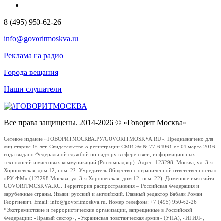
8 (495) 950-62-26
info@govoritmoskva.ru
Реклама на радио
Города вещания
Наши слушатели
Все права защищены. 2014-2026 © «Говорит Москва»
Сетевое издание «ГОВОРИТМОСКВА.РУ/GOVORITMOSKVA.RU». Предназначено для
лиц старше 16 лет. Свидетельство о регистрации СМИ Эл № 77-64961 от 04 марта 2016
года выдано Федеральной службой по надзору в сфере связи, информационных
технологий и массовых коммуникаций (Роскомнадзор). Адрес: 123298, Москва, ул. 3-я
Хорошевская, дом 12, пом. 22. Учредитель Общество с ограниченной ответственностью
«РУ ФМ» (123298 Москва, ул. 3-я Хорошевская, дом 12, пом. 22). Доменное имя сайта
GOVORITMOSKVA.RU. Территория распространения – Российская Федерация и
зарубежные страны. Языки: русский и английский. Главный редактор Бабаян Роман
Георгиевич. Email: info@govoritmoskva.ru. Номер телефона: +7 (495) 950-62-26
*Экстремистские и террористические организации, запрещенные в Российской
Федерации: «Правый сектор», «Украинская повстанческая армия» (УПА), «ИГИЛ»,