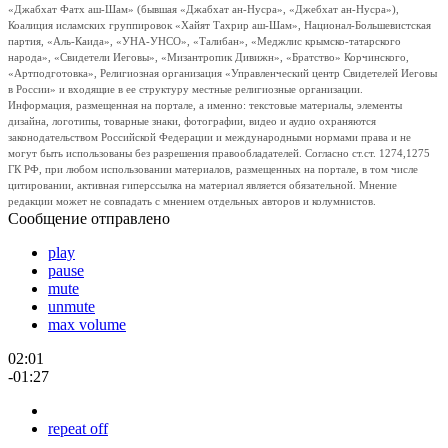
«Джабхат Фатх аш-Шам» (бывшая «Джабхат ан-Нусра», «Джебхат ан-Нусра»),
Коалиция исламских группировок «Хайят Тахрир аш-Шам», Национал-Большевистская
партия, «Аль-Каида», «УНА-УНСО», «Талибан», «Меджлис крымско-татарского
народа», «Свидетели Иеговы», «Мизантропик Дивижн», «Братство» Корчинского,
«Артподготовка», Религиозная организация «Управленческий центр Свидетелей Иеговы
в России» и входящие в ее структуру местные религиозные организации.
Информация, размещенная на портале, а именно: текстовые материалы, элементы
дизайна, логотипы, товарные знаки, фотографии, видео и аудио охраняются
законодательством Российской Федерации и международными нормами права и не
могут быть использованы без разрешения правообладателей. Согласно ст.ст. 1274,1275
ГК РФ, при любом использовании материалов, размещенных на портале, в том числе
цитировании, активная гиперссылка на материал является обязательной. Мнение
редакции может не совпадать с мнением отдельных авторов и колумнистов.
Сообщение отправлено
play
pause
mute
unmute
max volume
02:01
-01:27
repeat off