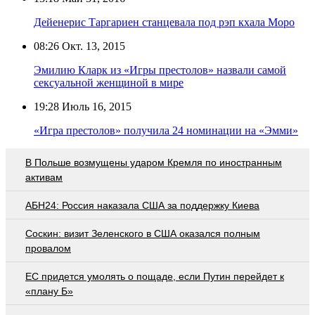
Дейенерис Таргариен станцевала под рэп кхала Моро
08:26
Окт. 13, 2015
Эмилию Кларк из «Игры престолов» назвали самой
сексуальной женщиной в мире
19:28
Июль 16, 2015
«Игра престолов» получила 24 номинации на «Эмми»
В Польше возмущены ударом Кремля по иностранным
активам
АБН24: Россия наказала США за поддержку Киева
Соскин: визит Зеленского в США оказался полным
провалом
EC придется умолять о пощаде, если Путин перейдет к
«плану Б»