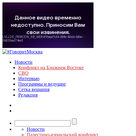
Новости
Конфликт на Ближнем Востоке
СВО
Интервью
Программы и ведущие
Сетка вещания
Редакция
Новости
Палестино-израильский конфликт