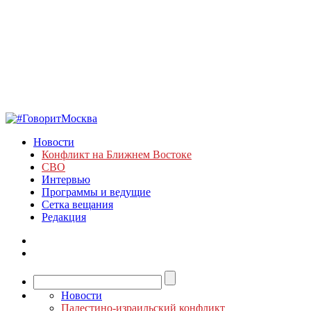
Новости
Конфликт на Ближнем Востоке
СВО
Интервью
Программы и ведущие
Сетка вещания
Редакция
Новости
Палестино-израильский конфликт