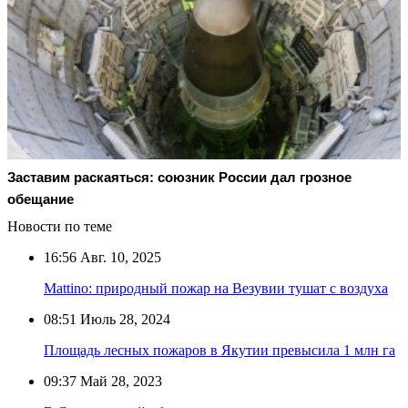
Заставим раскаяться: союзник России дал грозное
обещание
Новости по теме
16:56
Авг. 10, 2025
Mattino: природный пожар на Везувии тушат с воздуха
08:51
Июль 28, 2024
Площадь лесных пожаров в Якутии превысила 1 млн га
09:37
Май 28, 2023