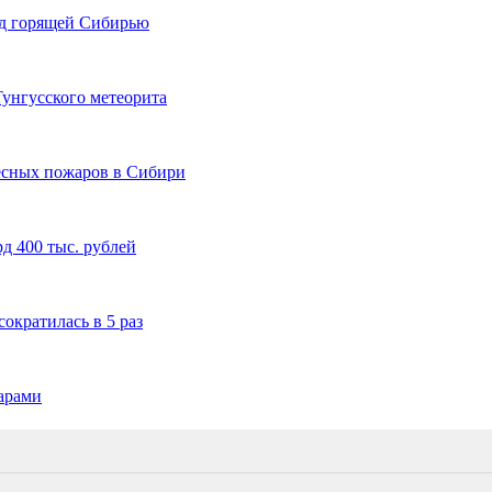
ад горящей Сибирью
Тунгусского метеорита
есных пожаров в Сибири
д 400 тыс. рублей
ократилась в 5 раз
арами