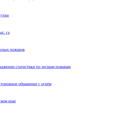
кутии
ыс. га
есных пожаров
скажении статистики по лесным пожарам
сторожное обращение с огнём
ском крае