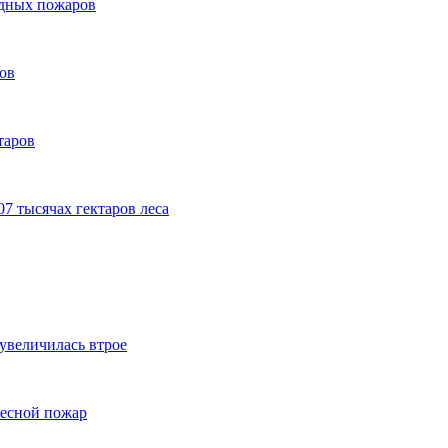
одных пожаров
ов
таров
07 тысячах гектаров леса
увеличилась втрое
лесной пожар