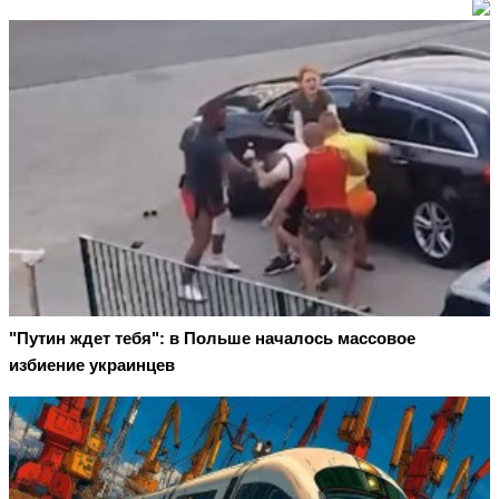
"Путин ждет тебя": в Польше началось массовое
избиение украинцев