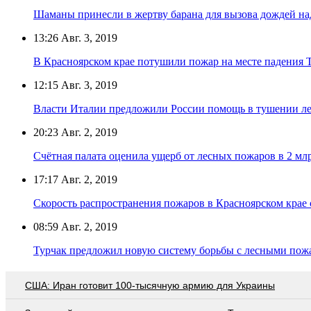
Шаманы принесли в жертву барана для вызова дождей н
13:26
Авг. 3, 2019
В Красноярском крае потушили пожар на месте падения 
12:15
Авг. 3, 2019
Власти Италии предложили России помощь в тушении л
20:23
Авг. 2, 2019
Счётная палата оценила ущерб от лесных пожаров в 2 млр
17:17
Авг. 2, 2019
Скорость распространения пожаров в Красноярском крае с
08:59
Авг. 2, 2019
Турчак предложил новую систему борьбы с лесными пож
США: Иран готовит 100-тысячную армию для Украины